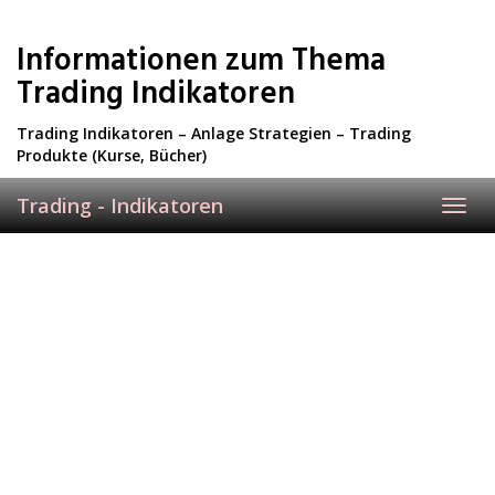
Skip
to
Informationen zum Thema
main
content
Trading Indikatoren
Trading Indikatoren – Anlage Strategien – Trading
Produkte (Kurse, Bücher)
Trading - Indikatoren
Toggl
navig