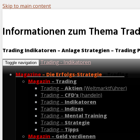
Skip to main content
Informationen zum Thema Trad
Trading Indikatoren – Anlage Strategien – Trading 
Trading - Indikatoren
Toggle navigation
Magazine
– Die Erfolgs-Strategie
– Trading
Magazin
– Trading
Trading –
Aktien
(Weltmarktführer)
Trading –
CFD’s
(handeln)
Trading –
Indikatoren
Trading –
Indizes
Trading –
Mental Training
Trading –
Strategie
Trading –
Tipps
Magazin
– Geld verdienen