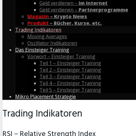
Geld verdienen –
im Internet
Geld verdienen –
Partnerprogramme
Magazin
– Krypto News
Produkt
– Bücher, Kurse, etc.
Trading Indikatoren
Moving Averages
Oszillator Indikatoren
Das Einsteiger Training
Vorwort – Einsteiger Training
Teil 1 – Einsteiger Training
Teil 2 – Einsteiger Training
Teil 3 – Einsteiger Training
Teil 4 – Einsteiger Training
Teil 5 – Einsteiger Training
Mikro Placement Strategie
Trading Indikatoren
RSI – Relative Strength Index