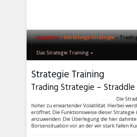
Skip
to
main
content
Magazine
– Die Erfolgs-Strategie
– Tradin
Das Strategie Training
Strategie Training
Trading Strategie – Straddle
Die Stra
hoher zu erwartender Volatilität. Hierbei werd
eröffnet. Die Funktionsweise dieser Strategie 
anzuwenden. Die Überlegung die hier dahinter s
Börsensituation vor an der wir stark fallen Ku