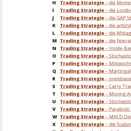
H
Trading Strategie
– die Mome
I
Trading Strategie
– die Londo
J
Trading Strategie
– die GAP S
K
Trading Strategie
– die antizy
L
Trading Strategie
– die Mittag
M
Trading Strategie
– die Feier
N
Trading Strategie
– Inside-Bar
O
Trading Strategie
– Stochasti
P
Trading Strategie
– Mittwochs
Q
Trading Strategie
– Martingal
R
Trading Strategie
– preisbasi
S
Trading Strategie
– Carry Tra
T
Trading Strategie
– Moving Av
U
Trading Strategie
– Stochastic
V
Trading Strategie
– Parabolic
W
Trading Strategie
– MACD Div
X
Trading Strategie
– die Scalpi