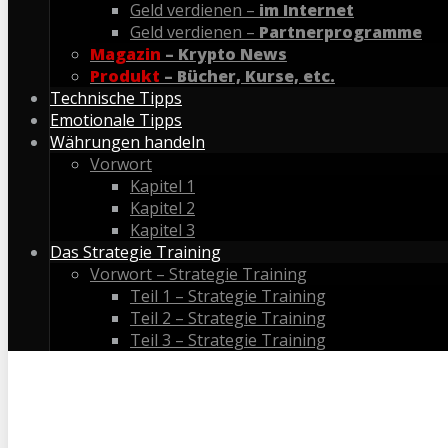
Geld verdienen –
im Internet
Geld verdienen –
Partnerprogramme
Magazin
– Krypto News
Produkt
– Bücher, Kurse, etc.
Technische Tipps
Emotionale Tipps
Währungen handeln
Vorwort
Kapitel 1
Kapitel 2
Kapitel 3
Das Strategie Training
Vorwort – Strategie Training
Teil 1 – Strategie Training
Teil 2 – Strategie Training
Teil 3 – Strategie Training