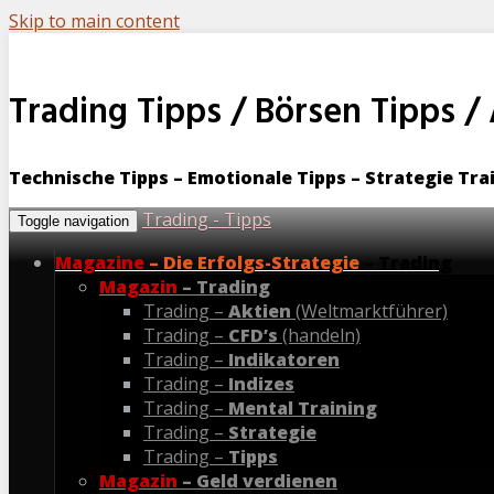
Skip to main content
Trading Tipps / Börsen Tipps /
Technische Tipps – Emotionale Tipps – Strategie T
Trading - Tipps
Toggle navigation
Magazine
– Die Erfolgs-Strategie
– Trading
Magazin
– Trading
Trading –
Aktien
(Weltmarktführer)
Trading –
CFD’s
(handeln)
Trading –
Indikatoren
Trading –
Indizes
Trading –
Mental Training
Trading –
Strategie
Trading –
Tipps
Magazin
– Geld verdienen