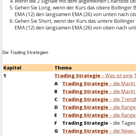
Wenn die 2 Signale mit dem allgemeinen Chartbild ü
Gehen Sie Long, wenn der Kurs das obere Bollinger Ba
EMA (12) den langsamen EMA (26) von unten nach o
Gehen Sie Short, wenn der Kurs das untere Bollinger 
EMA (12) den langsamen EMA (26) von oben nach un
Die Trading Strategien
Kapitel
Thema
1
Trading Strategie
– Was ist eine 
A
Trading Strategie
– die Markt
B
Trading Strategie
– die Markt
C
Trading Strategie
– die Trend
D
Trading Strategie
– die Range
E
Trading Strategie
– die Range
F
Trading Strategie
– die Tages
G
Trading Strategie
– die News-