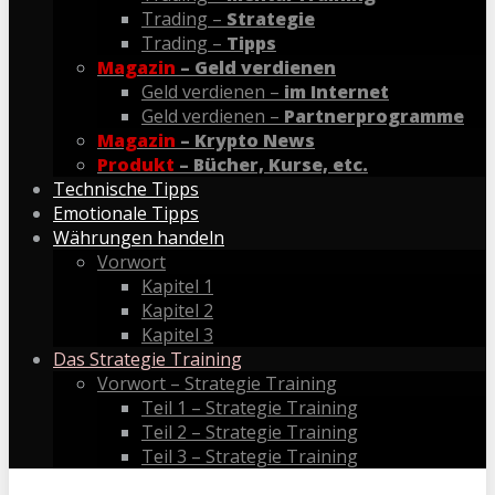
Trading –
Strategie
Trading –
Tipps
Magazin
– Geld verdienen
Geld verdienen –
im Internet
Geld verdienen –
Partnerprogramme
Magazin
– Krypto News
Produkt
– Bücher, Kurse, etc.
Technische Tipps
Emotionale Tipps
Währungen handeln
Vorwort
Kapitel 1
Kapitel 2
Kapitel 3
Das Strategie Training
Vorwort – Strategie Training
Teil 1 – Strategie Training
Teil 2 – Strategie Training
Teil 3 – Strategie Training