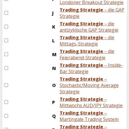
Londoner Breakout Strategie
Trading Strategie
– die GAP
J
Strategie
Trading Strategie
– die
K
antizyklische GAP Strategie
Trading Strategie
– die
L
Mittags-Strategie
Trading Strategie
– die
M
Feierabend-Strategie
Trading Strategie
– Inside-
N
Bar Strategie
Trading Strategie
–
O
Stochastic/Moving Average
Strategie
Trading Strategie
–
P
Mittwochs AUD/JPY Strategie
Trading Strategie
–
Q
Martingale Trading System
Trading Strategie
–