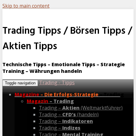
Skip to main content
Trading Tipps / Börsen Tipps /
Aktien Tipps
Technische Tipps – Emotionale Tipps – Strategie
Training – Währungen handeln
Trading - Tipps
Toggle navigation
Magazine
– Die Erfolgs-Strategie
– Trading
Magazin
– Trading
Trading –
Aktien
(Weltmarktführer)
Trading –
CFD’s
(handeln)
Trading –
Indikatoren
Trading –
Indizes
Trading –
Mental Training