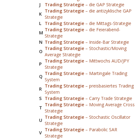
J
Trading Strategie
– die GAP Strategie
Trading Strategie
– die antizyklische GAP
K
Strategie
L
Trading Strategie
– die Mittags-Strategie
Trading Strategie
– die Feierabend-
M
Strategie
N
Trading Strategie
– Inside-Bar Strategie
Trading Strategie
– Stochastic/Moving
O
Average Strategie
Trading Strategie
– Mittwochs AUD/JPY
P
Strategie
Trading Strategie
– Martingale Trading
Q
System
Trading Strategie
– preisbasiertes Trading
R
System
S
Trading Strategie
– Carry Trade Strategie
Trading Strategie
– Moving Average Cross
T
Strategie
Trading Strategie
– Stochastic Oscillator
U
Strategie
Trading Strategie
– Parabolic SAR
V
Strategie