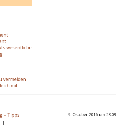
ment
ent
ufs wesentliche
ng
 zu vermeiden
leich mit…
g – Tipps
9. Oktober 2016 um 23:09
…]