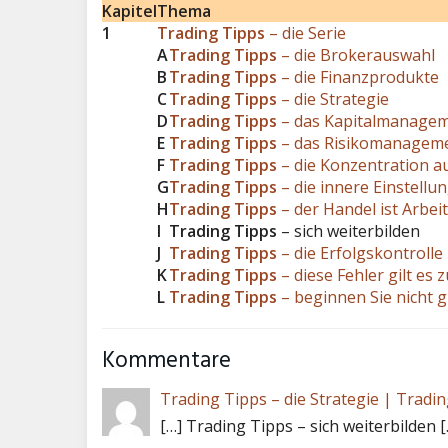
Kapitel
Thema
1
Trading Tipps
– die Serie
A
Trading Tipps
– die Brokerauswahl
B
Trading Tipps
– die Finanzprodukte
C
Trading Tipps
– die Strategie
D
Trading Tipps
– das Kapitalmanage
E
Trading Tipps
– das Risikomanagem
F
Trading Tipps
– die Konzentration a
G
Trading Tipps
– die innere Einstellu
H
Trading Tipps
– der Handel ist Arbeit
I
Trading Tipps
– sich weiterbilden
J
Trading Tipps
– die Erfolgskontrolle
K
Trading Tipps
– diese Fehler gilt es
L
Trading Tipps
– beginnen Sie nicht g
Kommentare
Trading Tipps – die Strategie | Tradin
[…] Trading Tipps – sich weiterbilden [