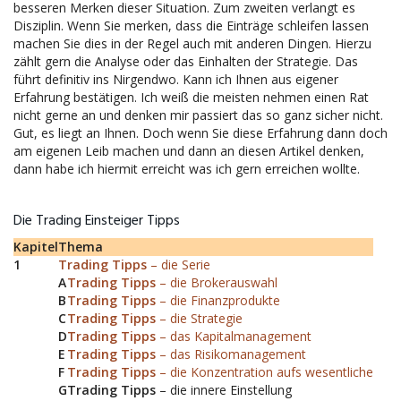
besseren Merken dieser Situation. Zum zweiten verlangt es
Disziplin. Wenn Sie merken, dass die Einträge schleifen lassen
machen Sie dies in der Regel auch mit anderen Dingen. Hierzu
zählt gern die Analyse oder das Einhalten der Strategie. Das
führt definitiv ins Nirgendwo. Kann ich Ihnen aus eigener
Erfahrung bestätigen. Ich weiß die meisten nehmen einen Rat
nicht gerne an und denken mir passiert das so ganz sicher nicht.
Gut, es liegt an Ihnen. Doch wenn Sie diese Erfahrung dann doch
am eigenen Leib machen und dann an diesen Artikel denken,
dann habe ich hiermit erreicht was ich gern erreichen wollte.
Die Trading Einsteiger Tipps
Kapitel
Thema
1
Trading Tipps
– die Serie
A
Trading Tipps
– die Brokerauswahl
B
Trading Tipps
– die Finanzprodukte
C
Trading Tipps
– die Strategie
D
Trading Tipps
– das Kapitalmanagement
E
Trading Tipps
– das Risikomanagement
F
Trading Tipps
– die Konzentration aufs wesentliche
G
Trading Tipps
– die innere Einstellung