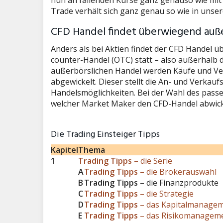
nun an fallenden Kurse ganz genauso wie mit 
Trade verhält sich ganz genau so wie in unse
CFD Handel findet überwiegend auße
Anders als bei Aktien findet der CFD Handel
counter-Handel (OTC) statt – also außerhalb 
außerbörslichen Handel werden Käufe und Ve
abgewickelt. Dieser stellt die An- und Verkauf
Handelsmöglichkeiten. Bei der Wahl des pass
welcher Market Maker den CFD-Handel abwick
Die Trading Einsteiger Tipps
Kapitel
Thema
1
Trading Tipps
– die Serie
A
Trading Tipps
– die Brokerauswahl
B
Trading Tipps
– die Finanzprodukte
C
Trading Tipps
– die Strategie
D
Trading Tipps
– das Kapitalmanage
E
Trading Tipps
– das Risikomanagem