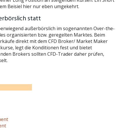
einer Long Position an steigenden Kursen. Ein Short
rem Beisiel hier nur eben umgekehrt.
rbörslich statt
 überwiegend außerbörslich im sogenannten Over-the-
des organisierten bzw. geregelten Marktes. Beim
rkäufe direkt mit dem CFD Broker/ Market Maker
skurse, legt die Konditionen fest und bietet
enden Brokers sollten CFD-Trader daher prüfen,
elt.
ment
ent