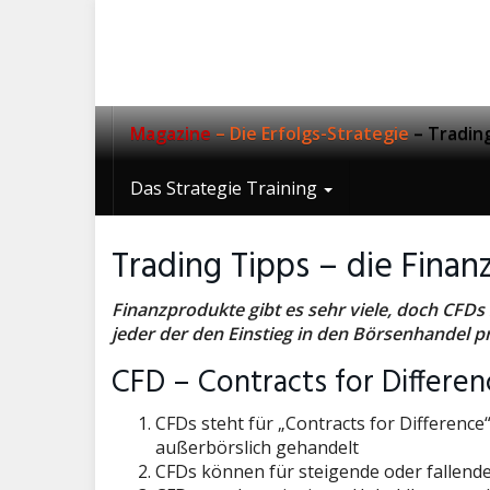
Skip
to
main
content
Magazine
– Die Erfolgs-Strategie
– Tradin
Das Strategie Training
Trading Tipps – die Fina
Finanzprodukte gibt es sehr viele, doch CFDs 
jeder der den Einstieg in den Börsenhandel p
CFD – Contracts for Differen
CFDs steht für „Contracts for Difference
außerbörslich gehandelt
CFDs können für steigende oder fallend