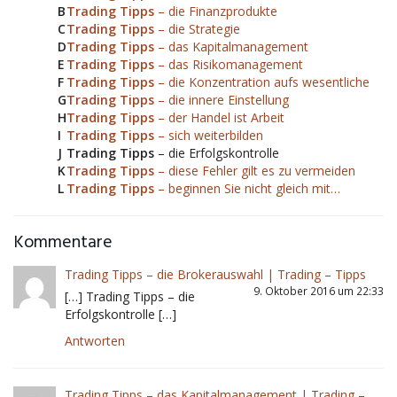
B
Trading Tipps
– die Finanzprodukte
C
Trading Tipps
– die Strategie
D
Trading Tipps
– das Kapitalmanagement
E
Trading Tipps
– das Risikomanagement
F
Trading Tipps
– die Konzentration aufs wesentliche
G
Trading Tipps
– die innere Einstellung
H
Trading Tipps
– der Handel ist Arbeit
I
Trading Tipps
– sich weiterbilden
J
Trading Tipps
– die Erfolgskontrolle
K
Trading Tipps
– diese Fehler gilt es zu vermeiden
L
Trading Tipps
– beginnen Sie nicht gleich mit…
Kommentare
Trading Tipps – die Brokerauswahl | Trading – Tipps
9. Oktober 2016 um 22:33
[…] Trading Tipps – die
Erfolgskontrolle […]
Antworten
Trading Tipps – das Kapitalmanagement | Trading –