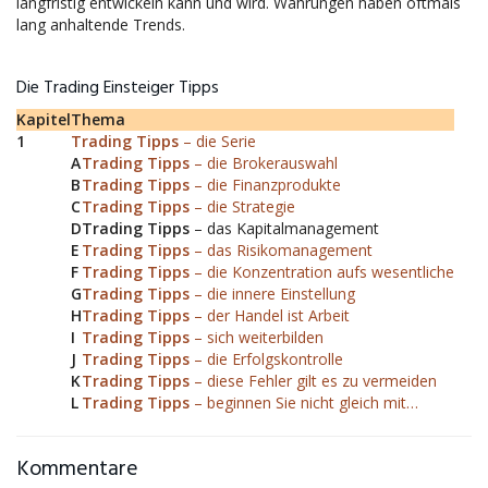
langfristig entwickeln kann und wird. Währungen haben oftmals
lang anhaltende Trends.
Die Trading Einsteiger Tipps
Kapitel
Thema
1
Trading Tipps
– die Serie
A
Trading Tipps
– die Brokerauswahl
B
Trading Tipps
– die Finanzprodukte
C
Trading Tipps
– die Strategie
D
Trading Tipps
– das Kapitalmanagement
E
Trading Tipps
– das Risikomanagement
F
Trading Tipps
– die Konzentration aufs wesentliche
G
Trading Tipps
– die innere Einstellung
H
Trading Tipps
– der Handel ist Arbeit
I
Trading Tipps
– sich weiterbilden
J
Trading Tipps
– die Erfolgskontrolle
K
Trading Tipps
– diese Fehler gilt es zu vermeiden
L
Trading Tipps
– beginnen Sie nicht gleich mit…
Kommentare