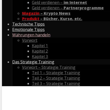
Geld verdienen –
im Internet
Geld verdienen –
Partnerprogramme
Magazin
– Krypto News
Produkt
– Bücher, Kurse, etc.
Technische Tipps
Emotionale Tipps
Währungen handeln
Vorwort
Kapitel 1
Kapitel 2
Kapitel 3
Das Strategie Training
Vorwort – Strategie Training
Teil 1 – Strategie Training
Teil 2 – Strategie Training
Teil 3 – Strategie Training