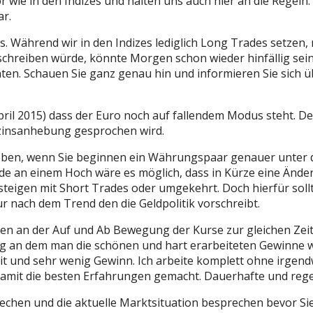
e in den Indizes und halten uns auch hier an die Regeln. Au
r.
s. Während wir in den Indizes lediglich Long Trades setze
zu schreiben würde, könnte Morgen schon wieder hinfällig sei
en. Schauen Sie ganz genau hin und informieren Sie sich ü
pril 2015) dass der Euro noch auf fallendem Modus steht. 
tzinsanhebung gesprochen wird.
geben, wenn Sie beginnen ein Währungspaar genauer unter
 an einem Hoch wäre es möglich, dass in Kürze eine Änderu
eigen mit Short Trades oder umgekehrt. Doch hierfür sollten
ur nach dem Trend den die Geldpolitik vorschreibt.
n an der Auf und Ab Bewegung der Kurse zur gleichen Zeit 
Tag an dem man die schönen und hart erarbeiteten Gewinne 
it und sehr wenig Gewinn. Ich arbeite komplett ohne irgendw
 damit die besten Erfahrungen gemacht. Dauerhafte und re
echen und die aktuelle Marktsituation besprechen bevor Sie 