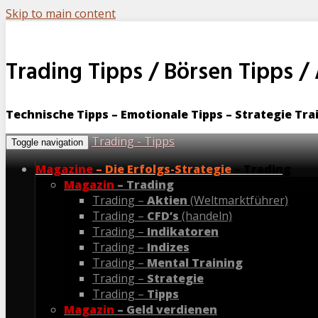
Skip to main content
Trading Tipps / Börsen Tipps /
Technische Tipps – Emotionale Tipps – Strategie T
Trading - Tipps
Toggle navigation
Magazine
– Die Erfolgs-Strategie
– Trading
Magazin
– Trading
Trading –
Aktien
(Weltmarktführer)
Trading –
CFD’s
(handeln)
Trading –
Indikatoren
Trading –
Indizes
Trading –
Mental Training
Trading –
Strategie
Trading –
Tipps
Magazin
– Geld verdienen