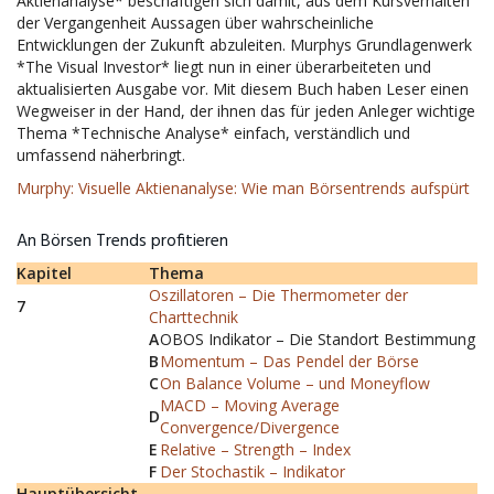
Aktienanalyse* beschäftigen sich damit, aus dem Kursverhalten
der Vergangenheit Aussagen über wahrscheinliche
Entwicklungen der Zukunft abzuleiten. Murphys Grundlagenwerk
*The Visual Investor* liegt nun in einer überarbeiteten und
aktualisierten Ausgabe vor. Mit diesem Buch haben Leser einen
Wegweiser in der Hand, der ihnen das für jeden Anleger wichtige
Thema *Technische Analyse* einfach, verständlich und
umfassend näherbringt.
Murphy: Visuelle Aktienanalyse: Wie man Börsentrends aufspürt
An Börsen Trends profitieren
Kapitel
Thema
Oszillatoren – Die Thermometer der
7
Charttechnik
A
OBOS Indikator – Die Standort Bestimmung
B
Momentum – Das Pendel der Börse
C
On Balance Volume – und Moneyflow
MACD – Moving Average
D
Convergence/Divergence
E
Relative – Strength – Index
F
Der Stochastik – Indikator
Hauptübersicht