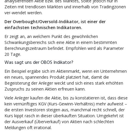
analysierenden Aktie bzw. des Marktes, sollte jedoch nur in
Zeiten mit trendlosen Märkten und innerhalb von Tradingzonen
ver-wendet werden.
Der Overbought/Oversold-Indikator, ist einer der
einfachsten technischen Indikatoren.
Er zeigt an, an welchem Punkt des gewöhnlichen
Schwankungsbereichs sich eine Aktie in einem bestimmten
Berechnungszeitraum befindet. Empfohlen wird als Parameter
20 Tage.
Was sagt uns der OBOS Indikator?
Ein Beispiel ergäbe sich im Aktienmarkt, wenn ein Unternehmen
ein neues, spannendes Produkt platziert hat, damit die
Begeisterung der Anleger weckt und sich eines stark erhöhten
Zuspruchs zu seinen Aktien erfreuen kann.
Viele Anleger kaufen die Aktie, bis zu konstatieren ist, dass diese
kein vernünftiges KGV (Kurs-Gewinn-Verhältnis) mehr aufweist –
die ersten Investoren steigen aus, manchmal recht schnell, der
Kurs kippt rasch in dieser überkauften Situation. Umgekehrt ist
der Ausverkauf (Überverkauf) von Aktien nach schlechten
Meldungen oft irrational.