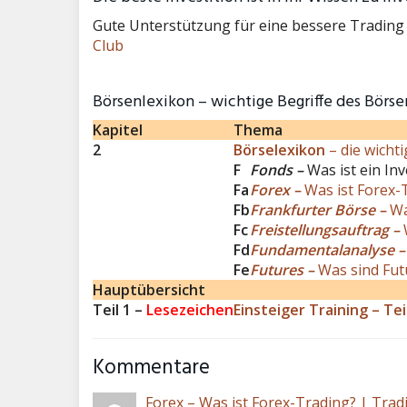
Gute Unterstützung für eine bessere Tradin
Club
Börsenlexikon – wichtige Begriffe des Börs
Kapitel
Thema
2
Börselexikon
– die wicht
F
Fonds –
Was ist ein In
Fa
Forex –
Was ist Forex-
Fb
Frankfurter Börse –
Wa
Fc
Freistellungsauftrag –
Fd
Fundamentalanalyse 
Fe
Futures –
Was sind Fut
Hauptübersicht
Teil 1 –
Lesezeichen
Einsteiger Training – Teil
Kommentare
Forex – Was ist Forex-Trading? | Trad