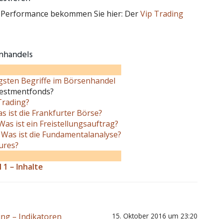
g Performance bekommen Sie hier: Der
Vip Trading
enhandels
igsten Begriffe im Börsenhandel
vestmentfonds?
Trading?
s ist die Frankfurter Börse?
Was ist ein Freistellungsauftrag?
–
Was ist die Fundamentalanalyse?
ures?
 1 – Inhalte
ing – Indikatoren
15. Oktober 2016 um 23:20