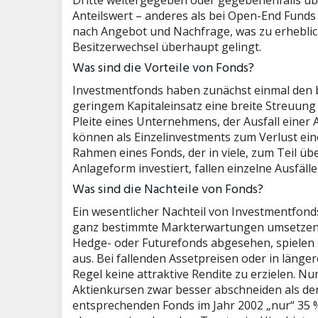
Dritte weitergegeben oder gegebenenfalls übe
Anteilswert – anderes als bei Open-End Funds
nach Angebot und Nachfrage, was zu erheblic
Besitzerwechsel überhaupt gelingt.
Was sind die Vorteile von Fonds?
Investmentfonds haben zunächst einmal den b
geringem Kapitaleinsatz eine breite Streuung
Pleite eines Unternehmens, der Ausfall einer 
können als Einzelinvestments zum Verlust ein
Rahmen eines Fonds, der in viele, zum Teil 
Anlageform investiert, fallen einzelne Ausfäl
Was sind die Nachteile von Fonds?
Ein wesentlicher Nachteil von Investmentfonds 
ganz bestimmte Markterwartungen umsetzen 
Hedge- oder Futurefonds abgesehen, spielen 
aus. Bei fallenden Assetpreisen oder in länge
Regel keine attraktive Rendite zu erzielen. 
Aktienkursen zwar besser abschneiden als der
entsprechenden Fonds im Jahr 2002 „nur“ 35 %,