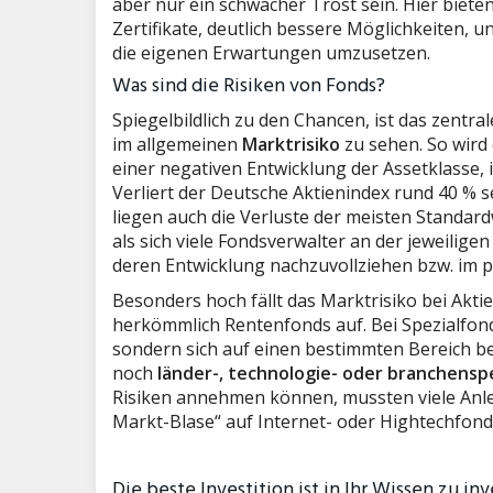
aber nur ein schwacher Trost sein. Hier biete
Zertifikate, deutlich bessere Möglichkeiten, 
die eigenen Erwartungen umzusetzen.
Was sind die Risiken von Fonds?
Spiegelbildlich zu den Chancen, ist das zentr
im allgemeinen
Marktrisiko
zu sehen. So wird
einer negativen Entwicklung der Assetklasse, i
Verliert der Deutsche Aktienindex rund 40 % se
liegen auch die Verluste der meisten Standard
als sich viele Fondsverwalter an der jeweilig
deren Entwicklung nachzuvollziehen bzw. im po
Besonders hoch fällt das Marktrisiko bei Akt
herkömmlich Rentenfonds auf. Bei Spezialfond
sondern sich auf einen bestimmten Bereich 
noch
länder-, technologie- oder branchenspe
Risiken annehmen können, mussten viele Anle
Markt-Blase“ auf Internet- oder Hightechfond
Die beste Investition ist in Ihr Wissen zu in