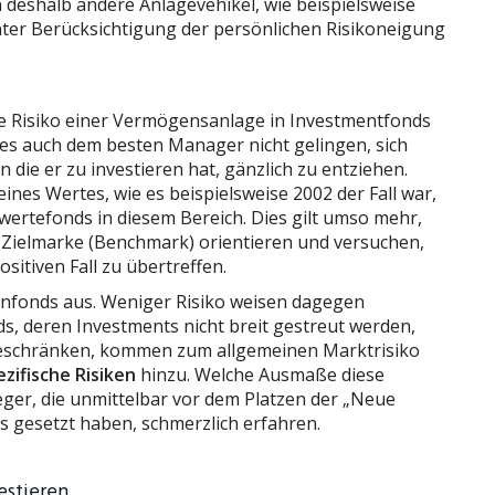
n deshalb andere Anlagevehikel, wie beispielsweise
unter Berücksichtigung der persönlichen Risikoneigung
ale Risiko einer Vermögensanlage in Investmentfonds
 es auch dem besten Manager nicht gelingen, sich
n die er zu investieren hat, gänzlich zu entziehen.
ines Wertes, wie es beispielsweise 2002 der Fall war,
wertefonds in diesem Bereich. Dies gilt umso mehr,
en Zielmarke (Benchmark) orientieren und versuchen,
sitiven Fall zu übertreffen.
ienfonds aus. Weniger Risiko weisen dagegen
s, deren Investments nicht breit gestreut werden,
beschränken, kommen zum allgemeinen Marktrisiko
zifische Risiken
hinzu. Welche Ausmaße diese
ger, die unmittelbar vor dem Platzen der „Neue
s gesetzt haben, schmerzlich erfahren.
vestieren