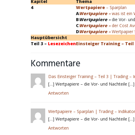
Kapitel
Thema
4
Wertpapiere
– Sparplan
A
Wertpapiere –
was ist ein
B
Wertpapiere –
die Vor- un
C
Wertpapiere –
der Cost Av
D
Wertpapiere –
Wertpapier 
Hauptübersicht
Teil 3 –
Lesezeichen
Einsteiger Training – Teil
Kommentare
Das Einsteiger Training – Teil 3 | Trading – 
[…] Wertpapiere – die Vor- und Nachteile […]
Antworten
Wertpapiere – Sparplan | Trading – Indikato
[…] Wertpapiere – die Vor- und Nachteile […]
Antworten