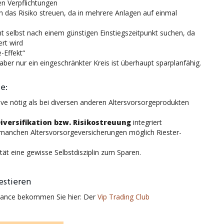
en Verpflichtungen
h das Risiko streuen, da in mehrere Anlagen auf einmal
 selbst nach einem günstigen Einstiegszeitpunkt suchen, da
ert wird
-Effekt“
er nur ein eingeschränkter Kreis ist überhaupt sparplanfähig.
e:
tive nötig als bei diversen anderen Altersvorsorgeprodukten
iversifikation bzw. Risikostreuung
integriert
 manchen Altersvorsorgeversicherungen möglich Riester-
ität eine gewisse Selbstdisziplin zum Sparen.
vestieren
rmance bekommen Sie hier: Der
Vip Trading Club