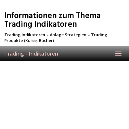
Skip
to
Informationen zum Thema
main
content
Trading Indikatoren
Trading Indikatoren – Anlage Strategien – Trading
Produkte (Kurse, Bücher)
Trading - Indikatoren
Toggl
navig