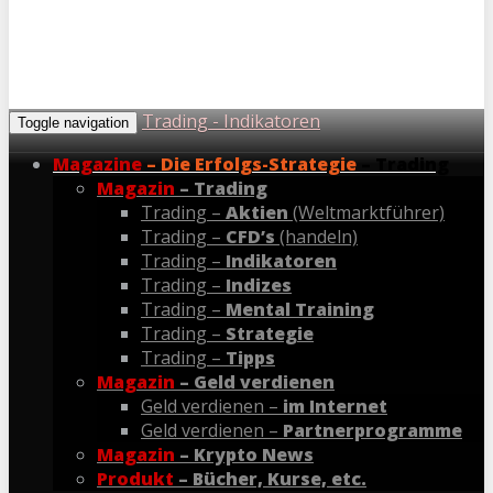
Trading - Indikatoren
Toggle navigation
Magazine
– Die Erfolgs-Strategie
– Trading
Magazin
– Trading
Trading –
Aktien
(Weltmarktführer)
Trading –
CFD’s
(handeln)
Trading –
Indikatoren
Trading –
Indizes
Trading –
Mental Training
Trading –
Strategie
Trading –
Tipps
Magazin
– Geld verdienen
Geld verdienen –
im Internet
Geld verdienen –
Partnerprogramme
Magazin
– Krypto News
Produkt
– Bücher, Kurse, etc.