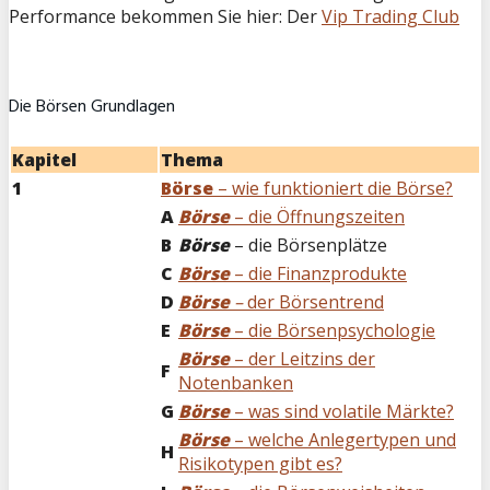
Performance bekommen Sie hier: Der
Vip Trading Club
Die Börsen Grundlagen
Kapitel
Thema
1
Börse
– wie funktioniert die Börse?
A
Börse
– die Öffnungszeiten
B
Börse
– die Börsenplätze
C
Börse
– die Finanzprodukte
D
Börse
–
der Börsentrend
E
Börse
– die Börsenpsychologie
Börse
– der Leitzins der
F
Notenbanken
G
Börse
– was sind volatile Märkte?
Börse
– welche Anlegertypen und
H
Risikotypen gibt es?