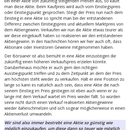
bei einer Aktie von zukünftig steigenden Preisen aus, so kauft
man diese Aktie. Beim Kaufpreis wird auch vom Einstiegspreis
oder Einstiegspunkt gesprochen. Steigt der Preis nun nach dem
Einstieg in eine Aktie so spricht man bei der entstandenen
Differenz zwischen Einstiegspreis und aktuellem Marktpreis von
dem Aktiengewinn. Verkaufen wir nun die Aktie etwas teurer als
wir diese eingekauft haben so realisieren wir den entstandenen
Aktiengewinn. In den Nachrichten hören wir hier auch oft, dass
Aktionäre oder Investoren Gewinne mitgenommen haben.
Der Börsianer ist also bemüht in eine Aktie einzusteigen die
zukünftig einen höheren Verkaufspreis erzielen könnte.
Darüberhinaus möchte er auch gern den richtigen
Ausstiegspunkt treffen und zu dem Zeitpunkt an dem der Preis
am höchsten steht wieder zu verkaufen. Hält er eine Position zu
lange so kann es natürlich auch sein, dass eine Aktie die nach
seinem Einstieg im Preis gestiegen ist eben auch wenn er zu
lange mit dem Verkauf wartet im Preis wieder fällt. So würden
seine nicht durch einen Verkauf realisierten Aktiengewinne
wieder dahinschmelzen und sich sogear möglicherweise in einen
Aktienverlust umwandeln.
Wir sind also immer bestrebt eine Aktie so günstig wie
möglich einzukaufen, um diese dann so teuer wie möglich