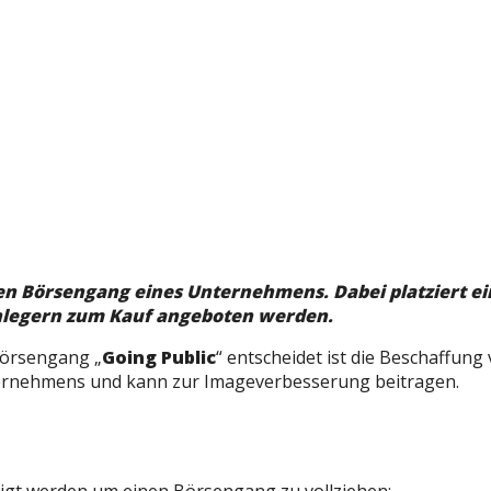
 den Börsengang eines Unternehmens. Dabei platziert e
Anlegern zum Kauf angeboten werden.
Börsengang „
Going Public
“ entscheidet ist die Beschaffun
ternehmens und kann zur Imageverbesserung beitragen.
gt werden um einen Börsengang zu vollziehen: