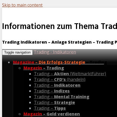
Skip to main content
Informationen zum Thema Trad
Trading Indikatoren – Anlage Strategien – Trading 
Trading - Indikatoren
Toggle navigation
Magazine
– Die Erfolgs-Strategie
– Trading
Magazin
– Trading
Trading –
Aktien
(Weltmarktführer)
Trading –
CFD’s
(handeln)
Trading –
Indikatoren
Trading –
Indizes
Trading –
Mental Training
Trading –
Strategie
Trading –
Tipps
Magazin
– Geld verdienen