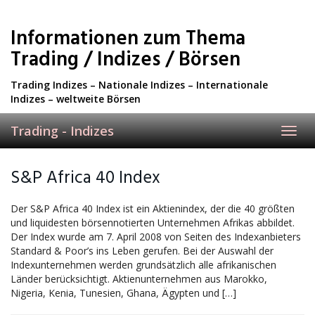
Skip
to
Informationen zum Thema
main
content
Trading / Indizes / Börsen
Trading Indizes – Nationale Indizes – Internationale
Indizes – weltweite Börsen
Trading - Indizes
Toggl
navig
S&P Africa 40 Index
Der S&P Africa 40 Index ist ein Aktienindex, der die 40 größten
und liquidesten börsennotierten Unternehmen Afrikas abbildet.
Der Index wurde am 7. April 2008 von Seiten des Indexanbieters
Standard & Poor’s ins Leben gerufen. Bei der Auswahl der
Indexunternehmen werden grundsätzlich alle afrikanischen
Länder berücksichtigt. Aktienunternehmen aus Marokko,
Nigeria, Kenia, Tunesien, Ghana, Ägypten und […]