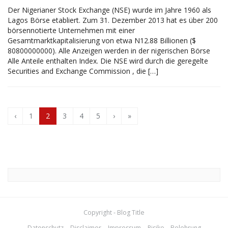
Der Nigerianer Stock Exchange (NSE) wurde im Jahre 1960 als
Lagos Börse etabliert. Zum 31. Dezember 2013 hat es über 200
börsennotierte Unternehmen mit einer
Gesamtmarktkapitalisierung von etwa N12.88 Billionen ($
80800000000). Alle Anzeigen werden in der nigerischen Börse
Alle Anteile enthalten Index. Die NSE wird durch die geregelte
Securities and Exchange Commission , die […]
‹
1
2
3
4
5
›
»
Copyright - Blog Title
Datenschutz
Disclaimer
Impressum
Risiko – Belehrung