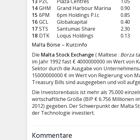
13
PZC
Plaza Centres
1.05
14
GHM
Grand Harbour Marina
0.90
15
6PM
6pm Holdings P.l.c
0.85
16
GCL
Globalcapital
0.40
17
STS
Santumas Share
2.30
18
DTK
Loqus Holdings
0.13
Malta Börse – Kurzinfo
Die
Malta Stock Exchange
( Maltese :
Borza ta
im Jahr 1992 fast € 4000000000 im Wert von K
Sektor durch die Ausgabe von Unternehmensa
15000000000 € im Wert von Regierung von Mal
Treasury Bills sind ausgegeben und voll auf
Die Investorenbasis ist mehr als 75.000 einze
wirtschaftliche Größe (BIP € 6.756 Millionen 
2012) gegeben.
Der Schwerpunkt der Malta Sto
der Technologie investiert.
Kommentare