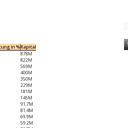
tung in %
Kapital
878M
822M
569M
400M
350M
229M
181M
145M
91.7M
81.4M
69.9M
59.2M