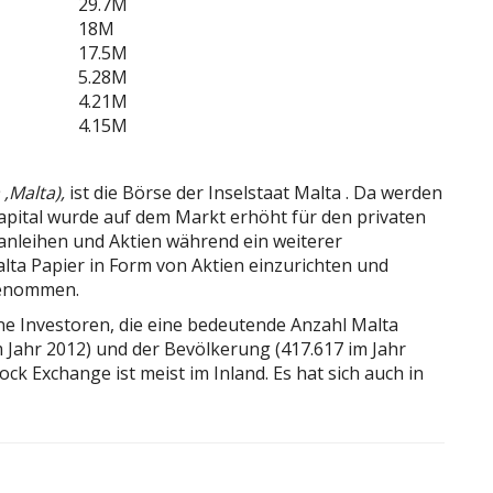
29.7M
18M
17.5M
5.28M
4.21M
4.15M
 ‚Malta),
ist die Börse der Inselstaat Malta .
Da werden
apital wurde auf dem Markt erhöht für den privaten
nleihen und Aktien während ein weiterer
ta Papier in Form von Aktien einzurichten und
genommen.
lne Investoren, die eine bedeutende Anzahl Malta
im Jahr 2012) und der Bevölkerung (417.617 im Jahr
ck Exchange ist meist im Inland.
Es hat sich auch in