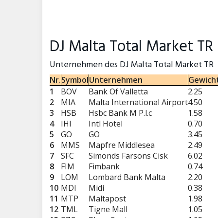
DJ Malta Total Market TR
Unternehmen des DJ Malta Total Market TR
Nr.
Symbol
Unternehmen
Gewich
1
BOV
Bank Of Valletta
2.25
2
MIA
Malta International Airport
4.50
3
HSB
Hsbc Bank M P.l.c
1.58
4
IHI
Intl Hotel
0.70
5
GO
GO
3.45
6
MMS
Mapfre Middlesea
2.49
7
SFC
Simonds Farsons Cisk
6.02
8
FIM
Fimbank
0.74
9
LOM
Lombard Bank Malta
2.20
10
MDI
Midi
0.38
11
MTP
Maltapost
1.98
12
TML
Tigne Mall
1.05