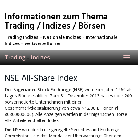
Skip
to
Informationen zum Thema
main
content
Trading / Indizes / Börsen
Trading Indizes – Nationale Indizes – Internationale
Indizes – weltweite Börsen
Trading - Indizes
Toggl
navig
NSE All-Share Index
Der
Nigerianer Stock Exchange
(NSE)
wurde im Jahre 1960 als
Lagos Börse etabliert. Zum 31. Dezember 2013 hat es über 200
börsennotierte Unternehmen mit einer
Gesamtmarktkapitalisierung von etwa N12.88 Billionen ($
80800000000). Alle Anzeigen werden in der nigerischen Börse
Alle Anteile enthalten Index.
Die NSE wird durch die geregelte Securities and Exchange
Commission , die das Mandat der Überwachungs über den