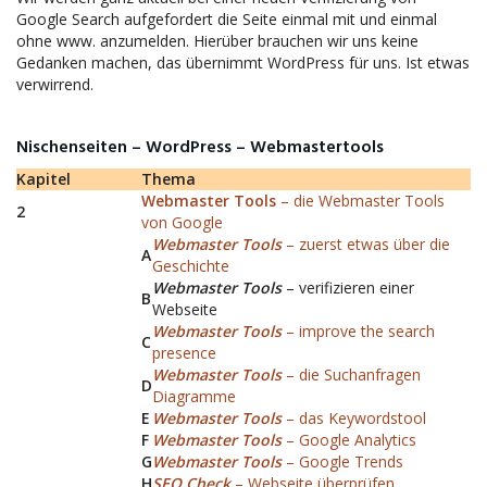
Google Search aufgefordert die Seite einmal mit und einmal
ohne www. anzumelden. Hierüber brauchen wir uns keine
Gedanken machen, das übernimmt WordPress für uns. Ist etwas
verwirrend.
Nischenseiten – WordPress – Webmastertools
Kapitel
Thema
Webmaster Tools
– die Webmaster Tools
2
von Google
Webmaster Tools
– zuerst etwas über die
A
Geschichte
Webmaster Tools
– verifizieren einer
B
Webseite
Webmaster Tools
– improve the search
C
presence
Webmaster Tools
– die Suchanfragen
D
Diagramme
E
Webmaster Tools
– das Keywordstool
F
Webmaster Tools
– Google Analytics
G
Webmaster Tools
– Google Trends
H
SEO Check
– Webseite überprüfen