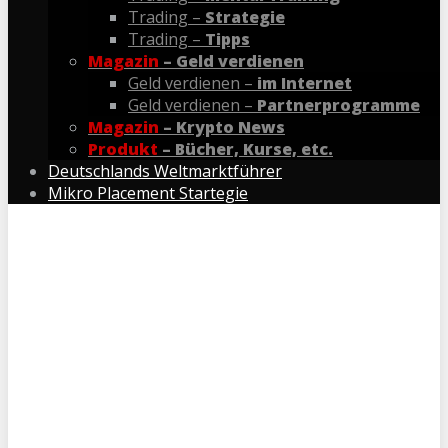
Trading –
Strategie
Trading –
Tipps
Magazin
– Geld verdienen
Geld verdienen –
im Internet
Geld verdienen –
Partnerprogramme
Magazin
– Krypto News
Produkt
– Bücher, Kurse, etc.
Deutschlands Weltmarktführer
Mikro Placement Startegie