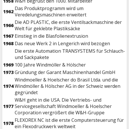
1958
W&H begrüßt den 1000. Mitarbeiter
Das Produktprogramm wird um
1962
Veredelungsmaschinen erweitert
Die AD PLASTIC, die erste Ventilsackmaschine der
1966
Welt für geklebte Plastiksäcke
1967
Einstieg in die Blasfolienextrusion
1968
Das neue Werk 2 in Lengerich wird bezogen
Die erste Automation TRANSYSTEMS für Schlauch-
und Sackpakete
1969
100 Jahre Windmöller & Hölscher
1973
Gründung der Garant Maschinenhandel GmbH
Windmoeller & Hoelscher do Brasil Ltda. und die
1974
Windmöller & Hölscher AG in der Schweiz werden
gegründet
W&H geht in die USA. Die Vertriebs- und
1977
Servicegesellschaft Windmoeller & Hoelscher
Corporation vergrößert die W&H-Gruppe
FLEXOREX NC ist die erste Computersteuerung für
1978
ein Flexodruckwerk weltweit