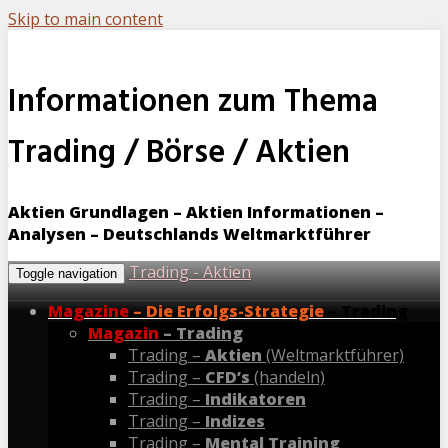
Skip to main content
Informationen zum Thema
Trading / Börse / Aktien
Aktien Grundlagen – Aktien Informationen –
Analysen – Deutschlands Weltmarktführer
Trading - Aktien
Toggle navigation
Magazine
– Die Erfolgs-Strategie
– Trading
Magazin
– Trading
Trading –
Aktien
(Weltmarktführer)
Trading –
CFD’s
(handeln)
Trading –
Indikatoren
Trading –
Indizes
Trading –
Mental Training