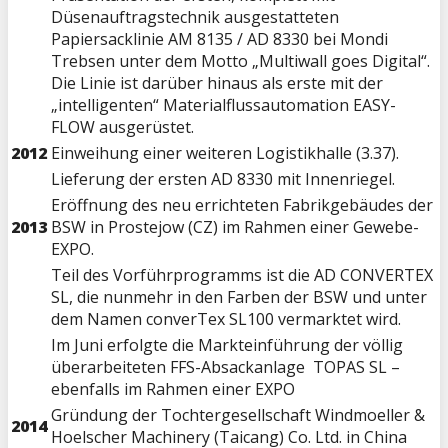
Düsenauftragstechnik ausgestatteten
Papiersacklinie AM 8135 / AD 8330 bei Mondi
Trebsen unter dem Motto „Multiwall goes Digital“.
Die Linie ist darüber hinaus als erste mit der
„intelligenten“ Materialflussautomation EASY-
FLOW ausgerüstet.
2012
Einweihung einer weiteren Logistikhalle (3.37).
Lieferung der ersten AD 8330 mit Innenriegel.
Eröffnung des neu errichteten Fabrikgebäudes der
2013
BSW in Prostejow (CZ) im Rahmen einer Gewebe-
EXPO.
Teil des Vorführprogramms ist die AD CONVERTEX
SL, die nunmehr in den Farben der BSW und unter
dem Namen converTex SL100 vermarktet wird.
Im Juni erfolgte die Markteinführung der völlig
überarbeiteten FFS-Absackanlage TOPAS SL –
ebenfalls im Rahmen einer EXPO
Gründung der Tochtergesellschaft Windmoeller &
2014
Hoelscher Machinery (Taicang) Co. Ltd. in China