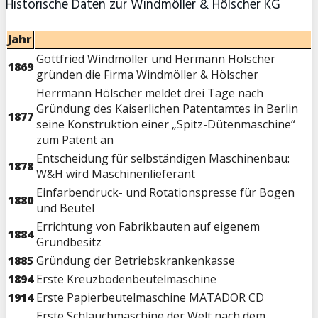
Historische Daten zur Windmöller & Hölscher KG
Jahr
Gottfried Windmöller und Hermann Hölscher
1869
gründen die Firma Windmöller & Hölscher
Herrmann Hölscher meldet drei Tage nach
Gründung des Kaiserlichen Patentamtes in Berlin
1877
seine Konstruktion einer „Spitz-Dütenmaschine“
zum Patent an
Entscheidung für selbständigen Maschinenbau:
1878
W&H wird Maschinenlieferant
Einfarbendruck- und Rotationspresse für Bogen
1880
und Beutel
Errichtung von Fabrikbauten auf eigenem
1884
Grundbesitz
1885
Gründung der Betriebskrankenkasse
1894
Erste Kreuzbodenbeutelmaschine
1914
Erste Papierbeutelmaschine MATADOR CD
Erste Schlauchmaschine der Welt nach dem