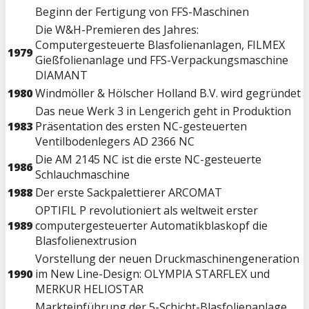
Beginn der Fertigung von FFS-Maschinen
Die W&H-Premieren des Jahres:
Computergesteuerte Blasfolienanlagen, FILMEX
1979
Gießfolienanlage und FFS-Verpackungsmaschine
DIAMANT
1980
Windmöller & Hölscher Holland B.V. wird gegründet
Das neue Werk 3 in Lengerich geht in Produktion
1983
Präsentation des ersten NC-gesteuerten
Ventilbodenlegers AD 2366 NC
Die AM 2145 NC ist die erste NC-gesteuerte
1986
Schlauchmaschine
1988
Der erste Sackpalettierer ARCOMAT
OPTIFIL P revolutioniert als weltweit erster
1989
computergesteuerter Automatikblaskopf die
Blasfolienextrusion
Vorstellung der neuen Druckmaschinengeneration
1990
im New Line-Design: OLYMPIA STARFLEX und
MERKUR HELIOSTAR
Markteinführung der 5-Schicht-Blasfolienanlage