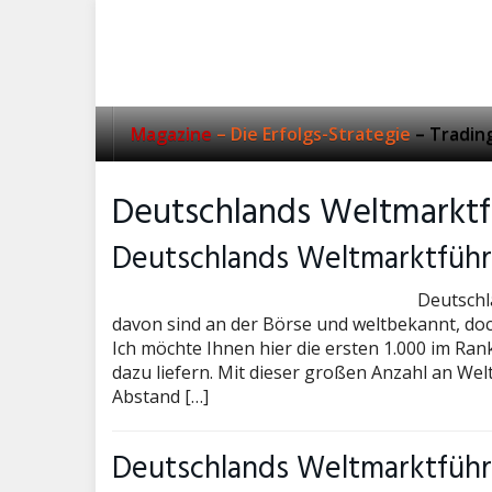
Skip
to
main
content
Magazine
– Die Erfolgs-Strategie
– Tradin
Deutschlands Weltmarktf
Deutschlands Weltmarktführe
Deutschl
davon sind an der Börse und weltbekannt, doc
Ich möchte Ihnen hier die ersten 1.000 im Ran
dazu liefern. Mit dieser großen Anzahl an We
Abstand […]
Deutschlands Weltmarktführe