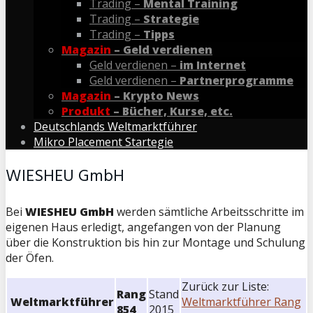
Trading –
Mental Training
Trading –
Strategie
Trading –
Tipps
Magazin
– Geld verdienen
Geld verdienen –
im Internet
Geld verdienen –
Partnerprogramme
Magazin
– Krypto News
Produkt
– Bücher, Kurse, etc.
Deutschlands Weltmarktführer
Mikro Placement Startegie
WIESHEU GmbH
Bei
WIESHEU GmbH
werden sämtliche Arbeitsschritte im
eigenen Haus erledigt, angefangen von der Planung
über die Konstruktion bis hin zur Montage und Schulung
der Öfen.
Zurück zur Liste:
Rang
Stand
Weltmarktführer
Weltmarktführer Rang
854
2015