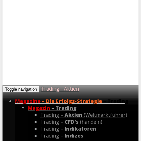
Trading - Aktien
Toggle navigation
Magazine
– Die Erfolgs-Strategie
– Trading
Magazin
– Trading
Trading –
Aktien
(Weltmarktführer)
Trading –
CFD’s
(handeln)
Trading –
Indikatoren
Trading –
Indizes