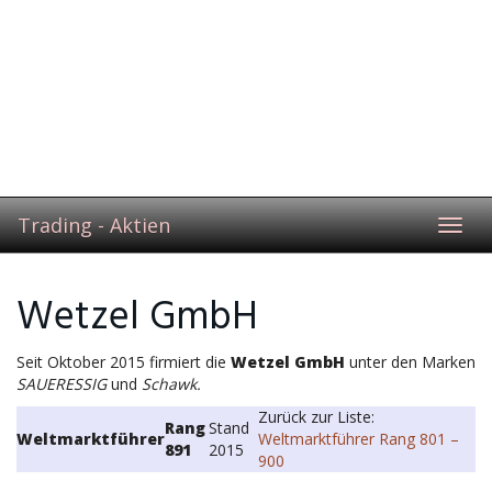
Trading - Aktien
Toggl
navig
Wetzel GmbH
Seit Oktober 2015 firmiert die
Wetzel GmbH
unter den Marken
SAUERESSIG
und
Schawk.
Zurück zur Liste:
Rang
Stand
Weltmarktführer
Weltmarktführer Rang 801 –
891
2015
900