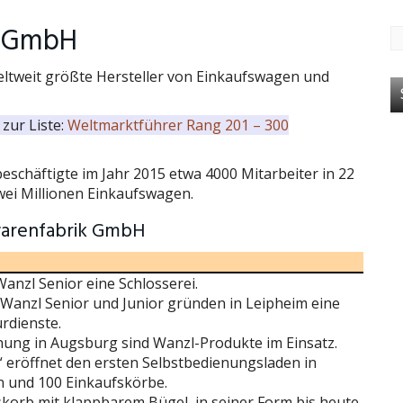
k GmbH
eltweit größte Hersteller von Einkaufswagen und
zur Liste:
Weltmarktführer Rang 201 – 300
schäftigte im Jahr 2015 etwa 4000 Mitarbeiter in 22
wei Millionen Einkaufswagen.
warenfabrik GmbH
Wanzl Senior eine Schlosserei.
Wanzl Senior und Junior gründen in Leipheim eine
rdienste.
enung in Augsburg sind Wanzl-Produkte im Einsatz.
eröffnet den ersten Selbstbedienungsladen in
n und 100 Einkaufskörbe.
skorb mit klappbarem Bügel, in seiner Form bis heute