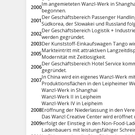
Im angemieteten Wanzl-Werk in Shanghai
2000
begonnen.
Der Geschäftsbereich Passenger Handling 
2001
Südkorea, der Slowakei und Russland fol
Der Geschäftsbereich Logistik + Industri
2002
werden gegründet.
2003
Der Kunststoff-Einkaufswagen Tango wir
Markteintritt mit attraktiven Langzeitdi
2005
Modernität mit Zeitlosigkeit.
Der Geschäftsbereich Hotel Service komm
2006
gegründet.
In China wird ein eigenes Wanzl-Werk mi
2007
Produktionsflächen in den Leipheimer We
Wanzl-Werk in Shanghai
Wanzl-Werk II in Leipheim
Wanzl-Werk IV in Leipheim
2008
Eröffnung der Niederlassung in den Vere
Das Wanzl Creative Center wird eröffnet
2009
erfolgt der Einstieg in den Non-Food-Lad
Ladenbauers mit leistungsfähiger Schrein