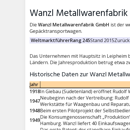
Wanzl Metallwarenfabri
Die
Wanzl Metallwarenfabrik GmbH
ist der w
Gepäcktransportwagen.
Weltmarktführer
Rang 245
Stand 2015
Zurück 
Das Unternehmen mit Hauptsitz in Leipheim be
Ländern. Die Jahresproduktion betrug etwa z
Historische Daten zur Wanzl Metall
Jahr
1918
In Giebau (Sudetenland) eröffnet Rudolf 
Neubeginn nach der Vertreibung: Rudolf 
1947
Werkstätte für Waagenbau und Reparatu
1948
Beim ersten Pilotprojekt der Selbstbedi
Die Konsumgenossenschaft „Produktion“ 
1949
Hamburg. Wanzl liefert 40 Einkaufswage
Das erste Patent: der stapelbare Einkauf