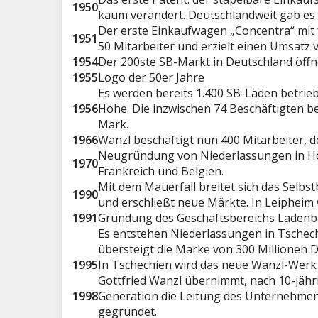
1950
kaum verändert. Deutschlandweit gab es 
Der erste Einkaufwagen „Concentra“ mit f
1951
50 Mitarbeiter und erzielt einen Umsatz 
1954
Der 200ste SB-Markt in Deutschland öffn
1955
Logo der 50er Jahre
Es werden bereits 1.400 SB-Läden betrieb
1956
Höhe. Die inzwischen 74 Beschäftigten be
Mark.
1966
Wanzl beschäftigt nun 400 Mitarbeiter, d
Neugründung von Niederlassungen in Holl
1970
Frankreich und Belgien.
Mit dem Mauerfall breitet sich das Selb
1990
und erschließt neue Märkte. In Leipheim
1991
Gründung des Geschäftsbereichs Laden
Es entstehen Niederlassungen in Tschec
übersteigt die Marke von 300 Millionen 
1995
In Tschechien wird das neue Wanzl-Werk 
Gottfried Wanzl übernimmt, nach 10-jährig
1998
Generation die Leitung des Unternehmen
gegründet.