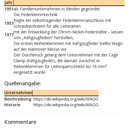
Jahr
1951
als Familienunternehmen in Minden gegründet
Die Federklemmtechnik
folgte ein selbsttragender Federklemmanschluss mit
1957
Schraubenfedern für alle Leiterarten
mit der Entwicklung der Chrom-Nickel-Federstähle – lassen
1977
sich „Käfigzugfedern“ herstellen,
Die ersten Reihenklemmen mit Käfigzugfeder stellte Wago
auf der Hannover Messe vor
Der Durchbruch gelang dem Unternehmen mit der Cage
Clamp (Käfigzugfeder), die damals zunächst in
2
Reihenklemmen für Leiterquerschnitte bis 16 mm
eingesetzt wurde
Quellenangabe:
Unternehmen
Beschreibung
https://de.wikipedia.org/wiki/WAGO
Historie
https://de.wikipedia.org/wiki/WAGO
Kommentare