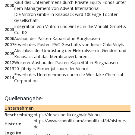
Kauf des Unternehmens durch Private Equity Fonds unter
2000
dem Management von Advent International
Die Vintron GmbH in Knapsack wird 100%ige Tochter-
Gesellschaft
Integration von Vintron und VinTec in die Vinnolit GmbH &
2003
Co. KG
2006
Ausbau der Pasten-Kapazität in Burghausen
2007
Erwerb des Pasten-PVC-Geschäfts von Ineos ChlorVinyls
Abschluss der Umrüstung der Elektrolysen in Gendorf und
2009
Knapsack auf das Membranverfahren
2012
Weiterer Ausbau der Pasten-Kapazität in Burghausen
2013
20-jähriges Firmenjubiläum der Vinnolit
Erwerb des Unternehmens durch die Westlake Chemical
2014
Corporation
Quellenangabe:
Unternehmen
Beschreibung
https://de.wikipedia.org/wiki/Vinnolit
https://www.vinnolit.com/vinnolit.nsf/id/historie-
Historie
de
Logo im