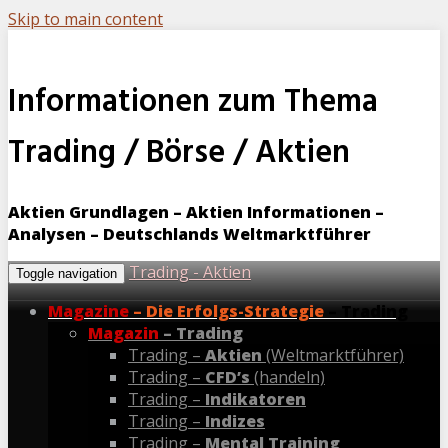
Skip to main content
Informationen zum Thema
Trading / Börse / Aktien
Aktien Grundlagen – Aktien Informationen –
Analysen – Deutschlands Weltmarktführer
Trading - Aktien
Toggle navigation
Magazine
– Die Erfolgs-Strategie
– Trading
Magazin
– Trading
Trading –
Aktien
(Weltmarktführer)
Trading –
CFD’s
(handeln)
Trading –
Indikatoren
Trading –
Indizes
Trading –
Mental Training