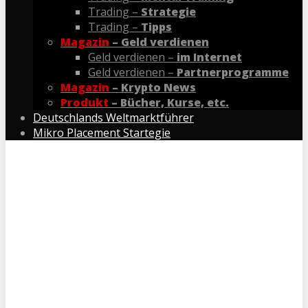
Trading –
Strategie
Trading –
Tipps
Magazin
– Geld verdienen
Geld verdienen –
im Internet
Geld verdienen –
Partnerprogramme
Magazin
– Krypto News
Produkt
– Bücher, Kurse, etc.
Deutschlands Weltmarktführer
Mikro Placement Startegie