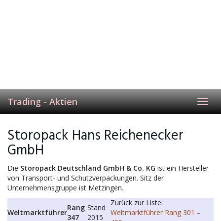
Trading - Aktien
Toggl
navig
Storopack Hans Reichenecker
GmbH
Die
Storopack Deutschland GmbH & Co. KG
ist ein Hersteller
von Transport- und Schutzverpackungen. Sitz der
Unternehmensgruppe ist Metzingen.
Zurück zur Liste:
Rang
Stand
Weltmarktführer
Weltmarktführer Rang 301 –
347
2015