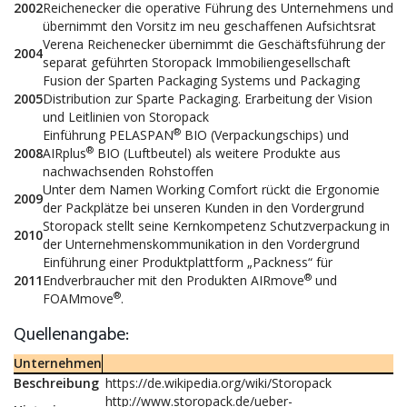
2002
Reichenecker die operative Führung des Unternehmens und
übernimmt den Vorsitz im neu geschaffenen Auf­sichtsrat
Verena Reichenecker übernimmt die Geschäftsführung der
2004
separat geführten Storopack Immobiliengesellschaft
Fusion der Sparten Packaging Systems und Packaging
2005
Distribution zur Sparte Packaging. Erarbeitung der Vision
und Leitlinien von Storopack
®
Einführung PELASPAN
BIO (Verpackungschips) und
®
2008
AIRplus
BIO (Luftbeutel) als weitere Produkte aus
nachwachsenden Rohstoffen
Unter dem Namen Working Comfort rückt die Ergonomie
2009
der Packplätze bei unseren Kunden in den Vordergrund
Storopack stellt seine Kernkompetenz Schutzverpackung in
2010
der Unternehmenskommunikation in den Vordergrund
Einführung einer Produktplattform „Packness“ für
®
2011
Endverbraucher mit den Produkten AIRmove
und
®
FOAMmove
.
Quellenangabe:
Unternehmen
Beschreibung
https://de.wikipedia.org/wiki/Storopack
http://www.storopack.de/ueber-