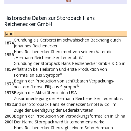
400
Historische Daten zur Storopack Hans
Reichenecker GmbH
Jahr
Gründung als Gerberei im schwäbischen Backnang durch
1874
Johannes Reichenecker
Hans Reichenecker übernimmt von seinem Vater die
1956
„Hermann Reichenecker Lederfabrik“
Gründung der Storopack Hans Reichenecker GmbH & Co in
1959
Affaltrach bei Heilbronn und erste Produktion von
®
Formteilen aus Styropor
Beginn der Produktion von schüttbaren Verpackungs­
1973
®
polstern (Loose Fill) aus Styropor
1978
Beginn der Aktivitäten in den USA
Zusammenlegung der Hermann Reichenecker Lederfabrik
1982
und der Storopack Hans Reichenecker GmbH & Co. im
Zuge der Beendigung der Lederaktivitäten
2000
Beginn der Produktion von Verpackungsformteilen in China
2001
Der Name Storopack wird Unternehmensmarke
Hans Reichenecker überträgt seinem Sohn Hermann