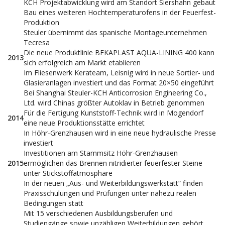
KCH Projektabwicklung wird am Standort Siershahn gebaut
Bau eines weiteren Hochtemperaturofens in der Feuerfest-
Produktion
Steuler übernimmt das spanische Montageunternehmen
Tecresa
Die neue Produktlinie BEKAPLAST AQUA-LINING 400 kann
2013
sich erfolgreich am Markt etablieren
Im Fliesenwerk Kerateam, Leisnig wird in neue Sortier- und
Glasieranlagen investiert und das Format 20×50 eingeführt
Bei Shanghai Steuler-KCH Anticorrosion Engineering Co.,
Ltd. wird Chinas größter Autoklav in Betrieb genommen
Für die Fertigung Kunststoff-Technik wird in Mogendorf
2014
eine neue Produktionsstätte errichtet
In Höhr-Grenzhausen wird in eine neue hydraulische Presse
investiert
Investitionen am Stammsitz Höhr-Grenzhausen
2015
ermöglichen das Brennen nitridierter feuerfester Steine
unter Stickstoffatmosphäre
In der neuen „Aus- und Weiterbildungswerkstatt“ finden
Praxisschulungen und Prüfungen unter nahezu realen
Bedingungen statt
Mit 15 verschiedenen Ausbildungsberufen und
Studiengänge sowie unzähligen Weiterbildungen gehört