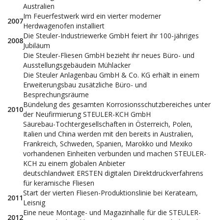
Australien
Im Feuerfestwerk wird ein vierter moderner
2007
Herdwagenofen installiert
Die Steuler-Industriewerke GmbH feiert ihr 100-jähriges
2008
Jubiläum
Die Steuler-Fliesen GmbH bezieht ihr neues Büro- und
Ausstellungsgebäudein Mühlacker
Die Steuler Anlagenbau GmbH & Co. KG erhält in einem
Erweiterungsbau zusätzliche Büro- und
Besprechungsräume
Bündelung des gesamten Korrosionsschutzbereiches unter
2010
der Neufirmierung STEULER-KCH GmbH
Säurebau-Tochtergesellschaften in Österreich, Polen,
Italien und China werden mit den bereits in Australien,
Frankreich, Schweden, Spanien, Marokko und Mexiko
vorhandenen Einheiten verbunden und machen STEULER-
KCH zu einem globalen Anbieter
deutschlandweit ERSTEN digitalen Direktdruckverfahrens
für keramische Fliesen
Start der vierten Fliesen-Produktionslinie bei Kerateam,
2011
Leisnig
Eine neue Montage- und Magazinhalle für die STEULER-
2012