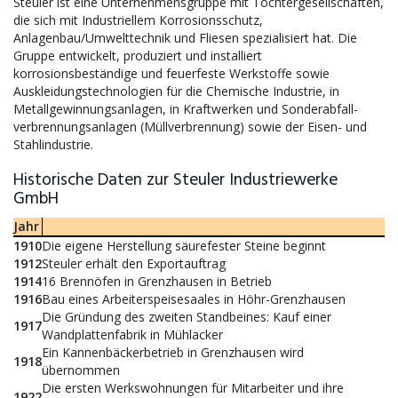
Steuler ist eine Unternehmensgruppe mit Tochtergesellschaften,
die sich mit Industriellem Korrosionsschutz,
Anlagenbau/Umwelttechnik und Fliesen spezialisiert hat. Die
Gruppe entwickelt, produziert und installiert
korrosionsbeständige und feuerfeste Werkstoffe sowie
Auskleidungstechnologien für die Chemische Industrie, in
Metallgewinnungsanlagen, in Kraftwerken und Sonderabfall-
verbrennungsanlagen (Müllverbrennung) sowie der Eisen- und
Stahlindustrie.
Historische Daten zur Steuler Industriewerke
GmbH
Jahr
1910
Die eigene Herstellung säurefester Steine beginnt
1912
Steuler erhält den Exportauftrag
1914
16 Brennöfen in Grenzhausen in Betrieb
1916
Bau eines Arbeiterspeisesaales in Höhr-Grenzhausen
Die Gründung des zweiten Standbeines: Kauf einer
1917
Wandplattenfabrik in Mühlacker
Ein Kannenbäckerbetrieb in Grenzhausen wird
1918
übernommen
Die ersten Werkswohnungen für Mitarbeiter und ihre
1922