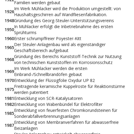
Familien werden gebaut
Im Werk Mühlacker wird die Produktion umgestellt: von
1926
Haushaltsgeschirren auf Wandfliesenfabrikation.
1948
Gründung des Georg-Steuler-Unterstützungsvereins
In Mühlacker erfolgt die Inbetriebnahme des ersten
1950
Sprühturms
1960
Erster schrumpffreier Poyester-Kitt
Der Steuler-Anlagenbau wird als eigenständiger
1965
Geschäftsbereich aufgebaut
Gründung des Bereichs Kunststoff-Technik zur Nutzung
1968
von technischen Kunststoffen im Korrosionsschutz
Im Werk Mühlacker werden die ersten
1969
Einbrand-/Schnellbrandöfen gebaut
1970
Entwicklung der Flüssigfolie Oxydur UP 82
Freitragende keramische Kuppelroste für Reaktionstürme
1975
werden patentiert
1981
Entwicklung von SCR-Katalysatoren
1982
Entwicklung von Wabenbündel für Elektrofilter
Entwicklung von feuerfesten Chromkorundsteinen für
1985
Sonderabfallverbrennungsanlagen
Entwicklung von Membranverfahren für abwasserfreie
1987
Beizanlagen