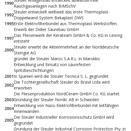
Steuler Anlagenbau entwickelt abwasserfreie
1990
Rauchgasanlagen nach BIMSchV
Steuler entwickelt weltweit das erste Thermoplast-
1992
Doppelwand-System Bekaplast DWS
1995
Erste Elektrofilterbündel aus Thermoplast-Werkstoffen.
Erwerb der Didier Säurebau GmbH
Das Fliesenwerk der Kerateam GmbH & Co. KG in Leisnig
1997
entsteht
Steuler erwirbt die Aktienmehrheit an der Norddeutsche
2000
Steingut AG
gründet die Steuler Maroc S.A.R.L. in Marokko
Entwicklung und Einsatz von säurefesten
Spritzbeschichtungen
2001
In Spanien wird die Steuler Tecnica S. L. gegründet
Die Tochtergesellschaft Steuler do Brasil Ltda wird
2002
erworben
Die Fliesenproduktion NordCeram GmbH Co. KG startet.
2003
Gründung der Steuler Nordic AB in Schweden
Entwicklung von Nass-Elektrofilterbündel mit leitfähigen
2004
Innenwänden
Die Steuler Industrieller Korrosionsschutz GmbH wird
2005
gegründet
Gründung der Steuler Industrial Corrosion Protection Pty. in