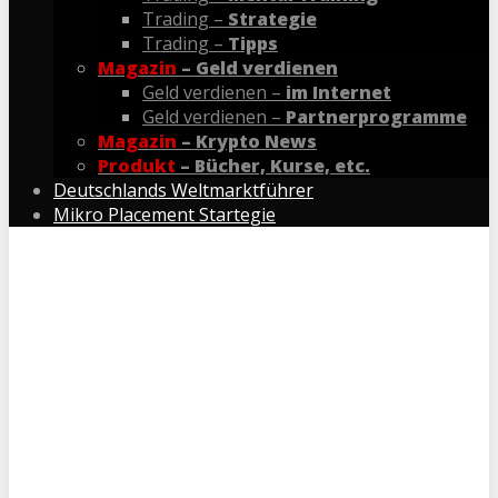
Trading –
Strategie
Trading –
Tipps
Magazin
– Geld verdienen
Geld verdienen –
im Internet
Geld verdienen –
Partnerprogramme
Magazin
– Krypto News
Produkt
– Bücher, Kurse, etc.
Deutschlands Weltmarktführer
Mikro Placement Startegie