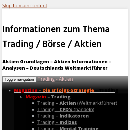
Skip to main content
Informationen zum Thema
Trading / Börse / Aktien
Aktien Grundlagen – Aktien Informationen –
Analysen – Deutschlands Weltmarktführer
Trading - Aktien
Toggle navigation
Magazine
– Die Erfolgs-Strategie
– Trading
Magazin
– Trading
Trading –
Aktien
(Weltmarktführer)
Trading –
CFD’s
(handeln)
Trading –
Indikatoren
Trading –
Indizes
Trading –
Mental Training