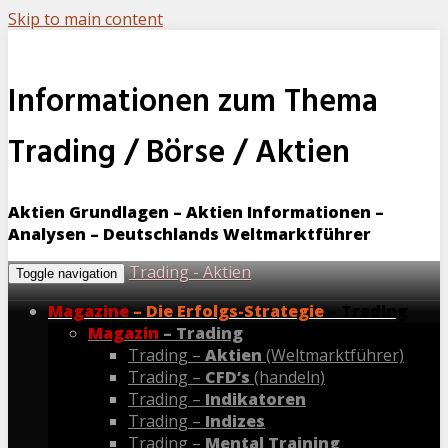
Skip to main content
Informationen zum Thema
Trading / Börse / Aktien
Aktien Grundlagen – Aktien Informationen –
Analysen – Deutschlands Weltmarktführer
Trading - Aktien
Toggle navigation
Magazine
– Die Erfolgs-Strategie
– Trading
Magazin
– Trading
Trading –
Aktien
(Weltmarktführer)
Trading –
CFD’s
(handeln)
Trading –
Indikatoren
Trading –
Indizes
Trading –
Mental Training