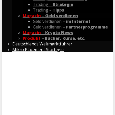
Trading –
Strategie
Trading –
Tipps
Magazin
– Geld verdienen
Geld verdienen –
im Internet
Geld verdienen –
Partnerprogramme
Magazin
– Krypto News
Produkt
– Bücher, Kurse, etc.
Deutschlands Weltmarktführer
Mikro Placement Startegie