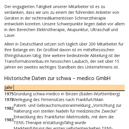
Der engagierten Tätigkeit unserer Mitarbeiter ist es zu
verdanken, dass wir uns zu einem der führenden Anbieter von
Geräten in der nichtmedikamentösen Schmerztherapie
entwickeln konnten. Unsere Schwerpunkte liegen dabei vor allem
in den Bereichen Elektrotherapie, Akupunktur, Ultraschall und
Laser.
Allein in Deutschland setzen sich täglich über 200 Mitarbeiter für
Ihre Belange ein. Ein Großteil davon ist im mittelhessischen
Ehringshausen tätig. Eine weitere bedeutende Abteilung ist der
Transformatorenbau im hessischen Laubach, der seit über 15
Jahren ein zweites wichtiges Standbein des Unternehmens ist.
Historische Daten zur schwa – medico GmbH
Jahr
1975
Gründung schwa-medico in Binzen (Baden-Württemberg)
1978
Verlegung des Firmensitzes nach Frankfurt/Main
Patent- und Gebrauchsmusteranmeldung „Vorrichtung zur
1982
Halterung von sterilen Nadeln für medizinische Zwecke“
Entwicklung des Frankfurter Mietmodells, mit dem die
1983
TENS-Therapie erstattungsfähig wurde
Markteinführung des ersten selbstentwickelten TENS-