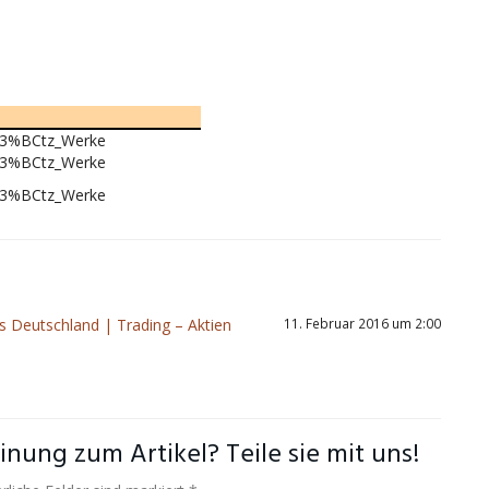
h%C3%BCtz_Werke
h%C3%BCtz_Werke
h%C3%BCtz_Werke
 Deutschland | Trading – Aktien
11. Februar 2016 um 2:00
nung zum Artikel? Teile sie mit uns!