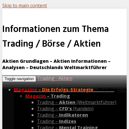
Skip to main content
Informationen zum Thema
Trading / Börse / Aktien
Aktien Grundlagen – Aktien Informationen –
Analysen – Deutschlands Weltmarktführer
Trading - Aktien
Toggle navigation
Magazine
– Die Erfolgs-Strategie
– Trading
Magazin
– Trading
Trading –
Aktien
(Weltmarktführer)
Trading –
CFD’s
(handeln)
Trading –
Indikatoren
Trading –
Indizes
Trading –
Mental Training