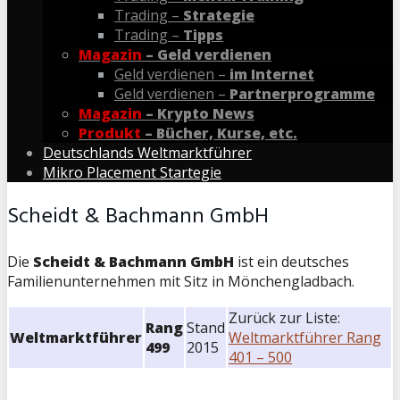
Trading –
Strategie
Trading –
Tipps
Magazin
– Geld verdienen
Geld verdienen –
im Internet
Geld verdienen –
Partnerprogramme
Magazin
– Krypto News
Produkt
– Bücher, Kurse, etc.
Deutschlands Weltmarktführer
Mikro Placement Startegie
Scheidt & Bachmann GmbH
Die
Scheidt & Bachmann GmbH
ist ein deutsches
Familienunternehmen mit Sitz in Mönchengladbach.
Zurück zur Liste:
Rang
Stand
Weltmarktführer
Weltmarktführer Rang
499
2015
401 – 500