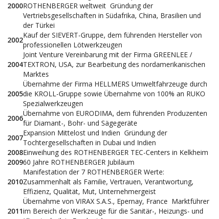
2000
ROTHENBERGER weltweit  Gründung der
Vertriebsgesellschaften in Südafrika, China, Brasilien und
der Türkei
Kauf der SIEVERT-Gruppe, dem führenden Hersteller von
2002
professionellen Lötwerkzeugen
Joint Venture Vereinbarung mit der Firma GREENLEE /
2004
TEXTRON, USA, zur Bearbeitung des nordamerikanischen
Marktes
Übernahme der Firma HELLMERS Umweltfahrzeuge durch
2005
die KROLL-Gruppe sowie Übernahme von 100% an RUKO
Spezialwerkzeugen
Übernahme von EURODIMA, dem führenden Produzenten
2006
für Diamant-, Bohr- und Sägegeräte
Expansion Mittelost und Indien  Gründung der
2007
Tochtergesellschaften in Dubai und Indien
2008
Einweihung des ROTHENBERGER TEC-Centers in Kelkheim
2009
60 Jahre ROTHENBERGER Jubiläum
Manifestation der 7 ROTHENBERGER Werte:
2010
Zusammenhalt als Familie, Vertrauen, Verantwortung,
Effizienz, Qualität, Mut, Unternehmergeist
Übernahme von VIRAX S.A.S., Epernay, France  Marktführer
2011
im Bereich der Werkzeuge für die Sanitär-, Heizungs- und