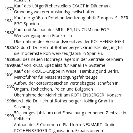
Kauf des Lötgeräteherstellers EXACT in Dänemark;
1979
Gründung weiterer Auslandsgesellschaften
Kauf der größten Rohrhandwerkzeugfabrik Europas  SUPER
1981
EGO Spanien
Kauf und Ausbau der MULLER, UNICUM und FOP
1982
Werkzeuggruppe in Frankreich
Übernahme des Vorstandsvorsitzes der ROTHENBERGER
1985
AG durch Dr. Helmut Rothenberger. Grundsteinlegung für
die modernste Rohrwerkzeugfabrik in Spanien.
1989
Bau des neuen Hochregallagers in der Zentrale Kelkheim
1990
Kauf von RICO, Spezialist für Kanal-TV-Systeme
Kauf der KROLL-Gruppe in Wesel, Hamburg und Berlin,
1991
Marktführer für Nassentsorgungsfahrzeuge
Aufbau der osteuropäischen Vertriebsgesellschaften in
1992
Ungarn, Tschechien, Polen und Bulgarien
Übernahme der Mehrheit am ROTHENBERGER  Konzern
1998
durch die Dr. Helmut Rothenberger Holding GmbH in
Salzburg
50-jähriges Jubiläum und Einweihung der neuen Zentrale in
1999
Kelkheim
Aufbau der E-Commerce Plattform NEXMART für die
ROTHENBERGER Organisation. Expansion von