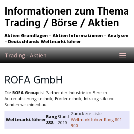
Skip
Informationen zum Thema
to
main
Trading / Börse / Aktien
content
Aktien Grundlagen – Aktien Informationen – Analysen
– Deutschlands Weltmarktführer
Trading - Aktien
Toggl
navig
ROFA GmbH
Die
ROFA Group
ist Partner der Industrie im Bereich
Automatisierungstechnik, Fördertechnik, Intralogistik und
Sondermaschinenbau.
Zurück zur Liste:
Rang
Stand
Weltmarktführer
Weltmarktführer Rang 801 –
838
2015
900