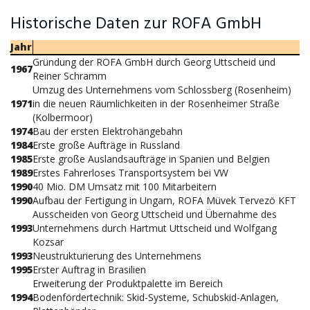
Historische Daten zur ROFA GmbH
Jahr
Gründung der ROFA GmbH durch Georg Uttscheid und
1967
Reiner Schramm
Umzug des Unternehmens vom Schlossberg (Rosenheim)
1971
in die neuen Räumlichkeiten in der Rosenheimer Straße
(Kolbermoor)
1974
Bau der ersten Elektrohängebahn
1984
Erste große Aufträge in Russland
1985
Erste große Auslandsaufträge in Spanien und Belgien
1989
Erstes Fahrerloses Transportsystem bei VW
1990
40 Mio. DM Umsatz mit 100 Mitarbeitern
1990
Aufbau der Fertigung in Ungarn, ROFA Müvek Tervezö KFT
Ausscheiden von Georg Uttscheid und Übernahme des
1993
Unternehmens durch Hartmut Uttscheid und Wolfgang
Kozsar
1993
Neustrukturierung des Unternehmens
1995
Erster Auftrag in Brasilien
Erweiterung der Produktpalette im Bereich
1994
Bodenfördertechnik: Skid-Systeme, Schubskid-Anlagen,