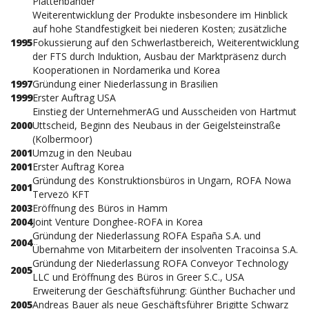
Plattenbänder
Weiterentwicklung der Produkte insbesondere im Hinblick
auf hohe Standfestigkeit bei niederen Kosten; zusätzliche
1995
Fokussierung auf den Schwerlastbereich, Weiterentwicklung
der FTS durch Induktion, Ausbau der Marktpräsenz durch
Kooperationen in Nordamerika und Korea
1997
Gründung einer Niederlassung in Brasilien
1999
Erster Auftrag USA
Einstieg der UnternehmerAG und Ausscheiden von Hartmut
2000
Uttscheid, Beginn des Neubaus in der Geigelsteinstraße
(Kolbermoor)
2001
Umzug in den Neubau
2001
Erster Auftrag Korea
Gründung des Konstruktionsbüros in Ungarn, ROFA Nowa
2001
Tervezö KFT
2003
Eröffnung des Büros in Hamm
2004
Joint Venture Donghee-ROFA in Korea
Gründung der Niederlassung ROFA España S.A. und
2004
Übernahme von Mitarbeitern der insolventen Tracoinsa S.A.
Gründung der Niederlassung ROFA Conveyor Technology
2005
LLC und Eröffnung des Büros in Greer S.C., USA
Erweiterung der Geschäftsführung: Günther Buchacher und
2005
Andreas Bauer als neue Geschäftsführer Brigitte Schwarz