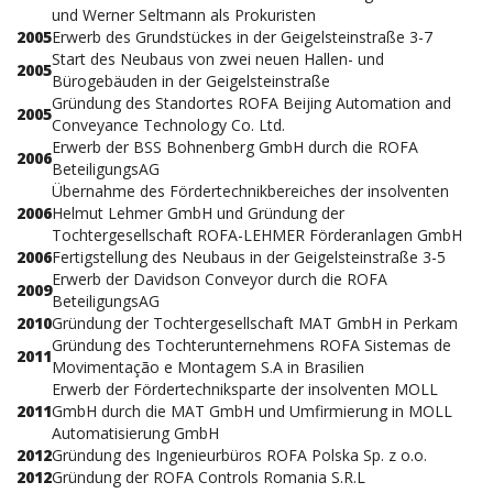
und Werner Seltmann als Prokuristen
2005
Erwerb des Grundstückes in der Geigelsteinstraße 3-7
Start des Neubaus von zwei neuen Hallen- und
2005
Bürogebäuden in der Geigelsteinstraße
Gründung des Standortes ROFA Beijing Automation and
2005
Conveyance Technology Co. Ltd.
Erwerb der BSS Bohnenberg GmbH durch die ROFA
2006
BeteiligungsAG
Übernahme des Fördertechnikbereiches der insolventen
2006
Helmut Lehmer GmbH und Gründung der
Tochtergesellschaft ROFA-LEHMER Förderanlagen GmbH
2006
Fertigstellung des Neubaus in der Geigelsteinstraße 3-5
Erwerb der Davidson Conveyor durch die ROFA
2009
BeteiligungsAG
2010
Gründung der Tochtergesellschaft MAT GmbH in Perkam
Gründung des Tochterunternehmens ROFA Sistemas de
2011
Movimentação e Montagem S.A in Brasilien
Erwerb der Fördertechniksparte der insolventen MOLL
2011
GmbH durch die MAT GmbH und Umfirmierung in MOLL
Automatisierung GmbH
2012
Gründung des Ingenieurbüros ROFA Polska Sp. z o.o.
2012
Gründung der ROFA Controls Romania S.R.L