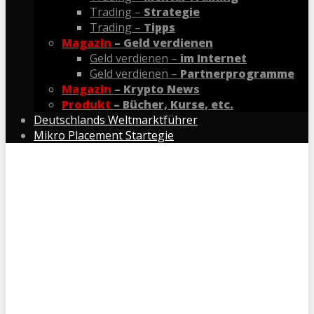
Trading –
Strategie
Trading –
Tipps
Magazin
– Geld verdienen
Geld verdienen –
im Internet
Geld verdienen –
Partnerprogramme
Magazin
– Krypto News
Produkt
– Bücher, Kurse, etc.
Deutschlands Weltmarktführer
Mikro Placement Startegie