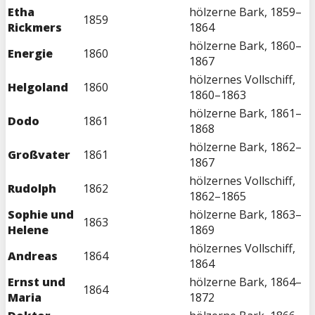
Etha
hölzerne Bark, 1859–
1859
Rickmers
1864
hölzerne Bark, 1860–
Energie
1860
1867
hölzernes Vollschiff,
Helgoland
1860
1860–1863
hölzerne Bark, 1861–
Dodo
1861
1868
hölzerne Bark, 1862–
Großvater
1861
1867
hölzernes Vollschiff,
Rudolph
1862
1862–1865
Sophie und
hölzerne Bark, 1863–
1863
Helene
1869
hölzernes Vollschiff,
Andreas
1864
1864
Ernst und
hölzerne Bark, 1864–
1864
Maria
1872