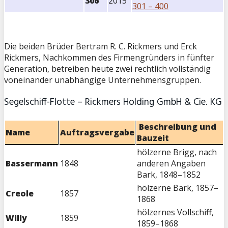
306
2015
301 – 400
Die beiden Brüder Bertram R. C. Rickmers und Erck
Rickmers, Nachkommen des Firmengründers in fünfter
Generation, betreiben heute zwei rechtlich vollständig
voneinander unabhängige Unternehmensgruppen.
Segelschiff-Flotte – Rickmers Holding GmbH & Cie. KG
Beschreibung und
Name
Auftragsvergabe
Bauzeit
hölzerne Brigg, nach
Bassermann
1848
anderen Angaben
Bark, 1848–1852
hölzerne Bark, 1857–
Creole
1857
1868
hölzernes Vollschiff,
Willy
1859
1859–1868