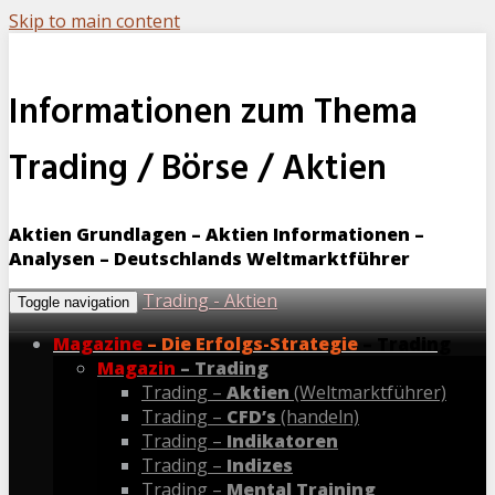
Skip to main content
Informationen zum Thema
Trading / Börse / Aktien
Aktien Grundlagen – Aktien Informationen –
Analysen – Deutschlands Weltmarktführer
Trading - Aktien
Toggle navigation
Magazine
– Die Erfolgs-Strategie
– Trading
Magazin
– Trading
Trading –
Aktien
(Weltmarktführer)
Trading –
CFD’s
(handeln)
Trading –
Indikatoren
Trading –
Indizes
Trading –
Mental Training