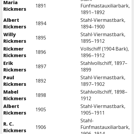
Maria
1891
Fünfmastauxiliarbark,
Rickmers
1891–1892
Albert
Stahl-Viermastbark,
1894
Rickmers
1894–1900
Willy
Stahl-Viermastbark,
1895
Rickmers
1895–1912
Rickmer
Vollschiff (1904 Bark),
1896
Rickmers
1896–1912
Erik
Stahlvollschiff, 1897–
1897
Rickmers
1899
Paul
Stahl-Viermastbark,
1892
Rickmers
1897–1902
Mabel
Stahlvollschiff, 1898–
1898
Rickmers
1912
Albert
Stahl-Viermastbark,
1905
Rickmers
1905–1911
Stahl-
R. C.
1906
Fünfmastauxiliarbark,
Rickmers
1906–1914