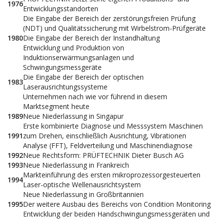
1976
Entwicklungsstandorten
Die Eingabe der Bereich der zerstörungsfreien Prüfung
(NDT) und Qualitätssicherung mit Wirbelstrom-Prüfgeräte
1980
Die Eingabe der Bereich der Instandhaltung
Entwicklung und Produktion von
Induktionserwärmungsanlagen und
Schwingungsmessgeräte
Die Eingabe der Bereich der optischen
1983
Laserausrichtungssysteme
Unternehmen nach wie vor führend in diesem
Marktsegment heute
1989
Neue Niederlassung in Singapur
Erste kombinierte Diagnose und Messsystem Maschinen
1991
zum Drehen, einschließlich Ausrichtung, Vibrationen
Analyse (FFT), Feldverteilung und Maschinendiagnose
1992
Neue Rechtsform: PRÜFTECHNIK Dieter Busch AG
1993
Neue Niederlassung in Frankreich
Markteinführung des ersten mikroprozessorgesteuerten
1994
Laser-optische Wellenausrichtsystem
Neue Niederlassung in Großbritannien
1995
Der weitere Ausbau des Bereichs von Condition Monitoring
Entwicklung der beiden Handschwingungsmessgeräten und