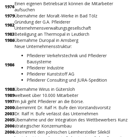
Einen eigenen Betriebsarzt können die Mitarbeiter
1976
aufsuchen
1979
Übernahme der Moralt-Werke in Bad Tölz
Gründung der G.A. Pfleiderer
1982
Unternehmensverwaltungsgesellschaft
1983
Beteiligung an Thermopal in Leutkirch
1986
Übernahme Duropal in Arnsberg
Neue Unternehmensstruktur:
Pfleiderer Verkehrstechnik und Pfleiderer
Bausysteme
1986
Pfleiderer Industrie
Pfleiderer Kunststoff AG
Pfleiderer Consulting und JURA-Spedition
1988
Übernahme Wirus in Gütersloh
1989
weltweit über 10.000 Mitarbeiter
1997
Im Juli geht Pfleiderer an die Börse.
2000
übernimmt Dr. Ralf H. Bufe den Vorstandsvorsitz
2003
Dr. Ralf H. Bufe verlässt das Unternehmen
2005
Übernahme und der Integration des Wettbewerbers Kunz
2006
strategischer Konzernumbau
2006
übernimmt den polnischen Leimhersteller Silekól