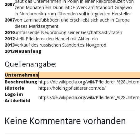
baut das Unternehmen in Polen in einer Rekordbauzeit von
2007
zehn Monaten ein Dünn-MDF-Werk am Standort Grajewo
in Nordamerika zum führenden voll integrierten Hersteller
2007
von Laminatfußböden und erschließt sich auch in Europa
dieses Marktsegment
2010
umfassende Neuordnung seiner Geschäftsaktivitäten
2012
stellt Pfleiderer den Handel mit Aktien ein
2013
Verkauf des russischen Standortes Novgorod
2013
Neuanfang
Quellenangabe:
Unternehmen
Beschreibung
https://de.wikipedia.org/wiki/Pfleiderer_%28Unt
Historie
https://holding.pfleiderer.com/de/
Logo im
https://de.wikipedia.org/wiki/Pfleiderer_%28Unt
Artikelbild
Keine Kommentare vorhanden