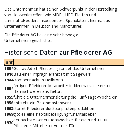
Das Unternehmen hat seinen Schwerpunkt in der Herstellung
von Holzwerkstoffen, wie MDF-, HFD-Platten und
Laminatfußböden. Insbesondere Spanplatten, hier ist das
Unternehmen in Deutschland Marktführer.
Die Pfleiderer AG hat eine sehr bewegte
Unternehmensgeschichte.
Historische Daten zur
Pfleiderer AG
Jahr
1894
Gustav Adolf Pfleiderer gründet das Unternehmen
1916
Bau einer Imprägnieranstalt mit Sägewerk
1944
Bombennacht in Heilbronn
fertigen Pfleiderer-Mitarbeiter in Neumarkt die ersten
1954
Bahnschwellen aus Beton.
1955
führt die Unternehmensleitung die Fünf-Tage-Woche ein
1956
entsteht ein Betonmastenwerk
1962
startet Pfleiderer die Spanplattenproduktion
1969
gibt es eine Kapitalbeteiligung für Mitarbeiter
der nächste Generationswechsel für die rund 1.000
1970
Pfleiderer-Mitarbeiter vor der Tür