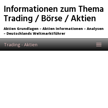
Skip
Informationen zum Thema
to
main
Trading / Börse / Aktien
content
Aktien Grundlagen – Aktien Informationen – Analysen
– Deutschlands Weltmarktführer
Trading - Aktien
Toggl
navig