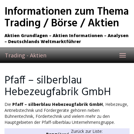
Skip
Informationen zum Thema
to
main
Trading / Börse / Aktien
content
Aktien Grundlagen – Aktien Informationen – Analysen
– Deutschlands Weltmarktführer
Trading - Aktien
Toggl
navig
Pfaff – silberblau
Hebezeugfabrik GmbH
Die
Pfaff – silberblau Hebezeugfabrik GmbH
, Hebezeuge,
Antriebstechnik und Fördergeräte gehören neben
Bühnentechnik, Fördertechnik und vielem mehr zu den
Hauptgebieten der Pfaff-silberblau Unternehmensgruppe.
Zurück zur Liste: