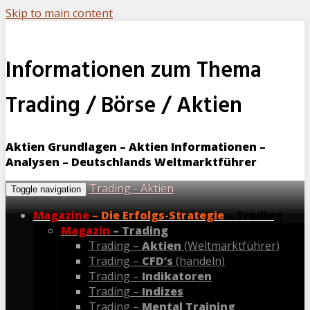
Skip to main content
Informationen zum Thema
Trading / Börse / Aktien
Aktien Grundlagen – Aktien Informationen –
Analysen – Deutschlands Weltmarktführer
Trading - Aktien
Toggle navigation
Magazine
– Die Erfolgs-Strategie
– Trading
Magazin
– Trading
Trading –
Aktien
(Weltmarktführer)
Trading –
CFD’s
(handeln)
Trading –
Indikatoren
Trading –
Indizes
Trading –
Mental Training