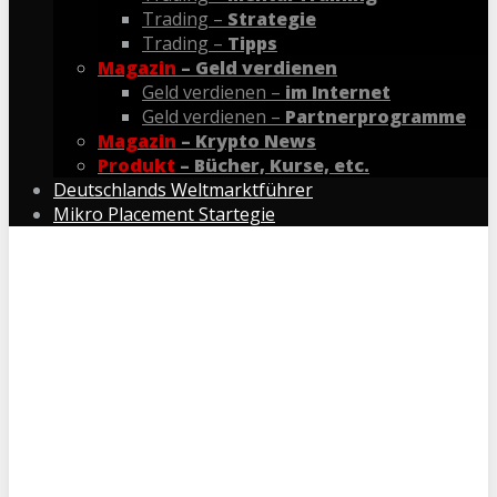
Trading –
Strategie
Trading –
Tipps
Magazin
– Geld verdienen
Geld verdienen –
im Internet
Geld verdienen –
Partnerprogramme
Magazin
– Krypto News
Produkt
– Bücher, Kurse, etc.
Deutschlands Weltmarktführer
Mikro Placement Startegie