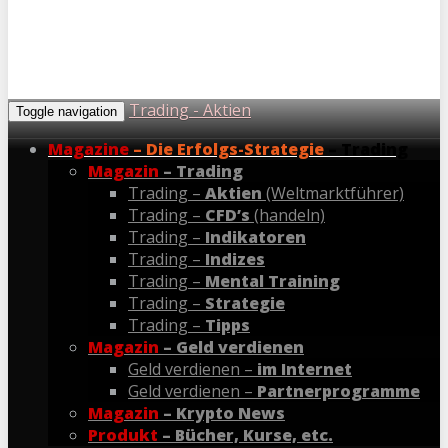
Trading - Aktien
Toggle navigation
Magazine
– Die Erfolgs-Strategie
– Trading
Magazin
– Trading
Trading –
Aktien
(Weltmarktführer)
Trading –
CFD’s
(handeln)
Trading –
Indikatoren
Trading –
Indizes
Trading –
Mental Training
Trading –
Strategie
Trading –
Tipps
Magazin
– Geld verdienen
Geld verdienen –
im Internet
Geld verdienen –
Partnerprogramme
Magazin
– Krypto News
Produkt
– Bücher, Kurse, etc.