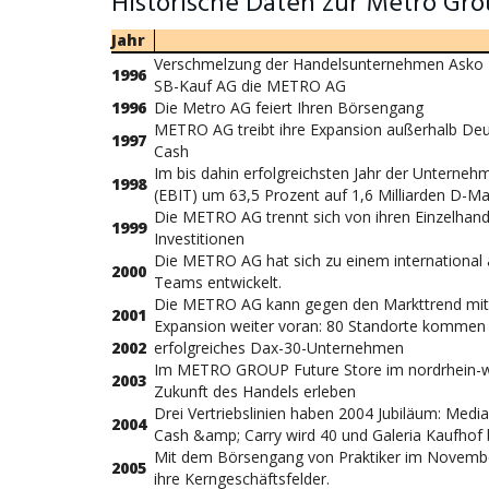
Historische Daten zur Metro Gro
Jahr
Verschmelzung der Handelsunternehmen Asko 
1996
SB-Kauf AG die METRO AG
1996
Die Metro AG feiert Ihren Börsengang
METRO AG treibt ihre Expansion außerhalb Deu
1997
Cash
Im bis dahin erfolgreichsten Jahr der Unterne
1998
(EBIT) um 63,5 Prozent auf 1,6 Milliarden D-Ma
Die METRO AG trennt sich von ihren Einzelhand
1999
Investitionen
Die METRO AG hat sich zu einem internationa
2000
Teams entwickelt.
Die METRO AG kann gegen den Markttrend mit gu
2001
Expansion weiter voran: 80 Standorte kommen
2002
erfolgreiches Dax-30-Unternehmen
Im METRO GROUP Future Store im nordrhein-wes
2003
Zukunft des Handels erleben
Drei Vertriebslinien haben 2004 Jubiläum: Medi
2004
Cash
&amp;
Carry wird 40 und Galeria Kaufhof 
Mit dem Börsengang von Praktiker im Novembe
2005
ihre Kerngeschäftsfelder.