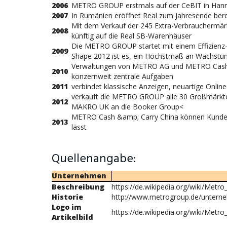
2006
METRO GROUP erstmals auf der CeBIT in Han
2007
In Rumänien eröffnet Real zum Jahresende ber
Mit dem Verkauf der 245 Extra-Verbrauchermärk
2008
künftig auf die Real SB-Warenhäuser
Die METRO GROUP startet mit einem Effizienz-
2009
Shape 2012 ist es, ein Höchstmaß an Wachstum
Verwaltungen von METRO AG und METRO Ca
2010
konzernweit zentrale Aufgaben
2011
verbindet klassische Anzeigen, neuartige Onlin
verkauft die METRO GROUP alle 30 Großmärkt
2012
MAKRO UK an die Booker Group<
METRO Cash
&amp;
Carry China können Kunden
2013
lässt
Quellenangabe:
Unternehmen
Beschreibung
https://de.wikipedia.org/wiki/Metr
Historie
http://www.metrogroup.de/untern
Logo im
https://de.wikipedia.org/wiki/Metr
Artikelbild