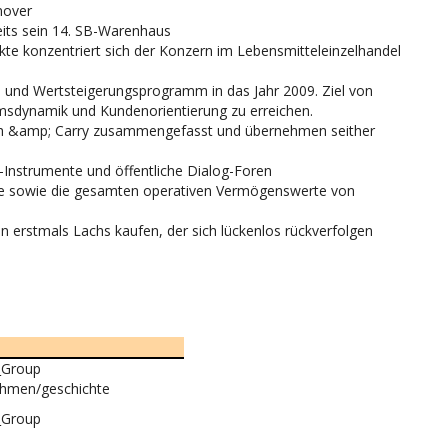
nover
eits sein 14. SB-Warenhaus
te konzentriert sich der Konzern im Lebensmitteleinzelhandel
 und Wertsteigerungsprogramm in das Jahr 2009. Ziel von
sdynamik und Kundenorientierung zu erreichen.
sh
&amp;
Carry zusammengefasst und übernehmen seither
e-Instrumente und öffentliche Dialog-Foren
e sowie die gesamten operativen Vermögenswerte von
 erstmals Lachs kaufen, der sich lückenlos rückverfolgen
o_Group
ehmen/geschichte
o_Group