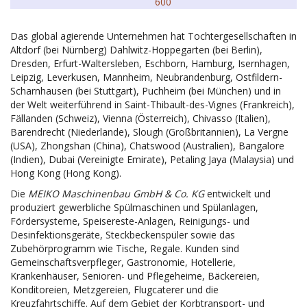
600
Das global agierende Unternehmen hat Tochtergesellschaften in
Altdorf (bei Nürnberg) Dahlwitz-Hoppegarten (bei Berlin),
Dresden, Erfurt-Waltersleben, Eschborn, Hamburg, Isernhagen,
Leipzig, Leverkusen, Mannheim, Neubrandenburg, Ostfildern-
Scharnhausen (bei Stuttgart), Puchheim (bei München) und in
der Welt weiterführend in Saint-Thibault-des-Vignes (Frankreich),
Fällanden (Schweiz), Vienna (Österreich), Chivasso (Italien),
Barendrecht (Niederlande), Slough (Großbritannien), La Vergne
(USA), Zhongshan (China), Chatswood (Australien), Bangalore
(Indien), Dubai (Vereinigte Emirate), Petaling Jaya (Malaysia) und
Hong Kong (Hong Kong).
Die
MEIKO Maschinenbau GmbH & Co. KG
entwickelt und
produziert gewerbliche Spülmaschinen und Spülanlagen,
Fördersysteme, Speisereste-Anlagen, Reinigungs- und
Desinfektionsgeräte, Steckbeckenspüler sowie das
Zubehörprogramm wie Tische, Regale. Kunden sind
Gemeinschaftsverpfleger, Gastronomie, Hotellerie,
Krankenhäuser, Senioren- und Pflegeheime, Bäckereien,
Konditoreien, Metzgereien, Flugcaterer und die
Kreuzfahrtschiffe. Auf dem Gebiet der Korbtransport- und