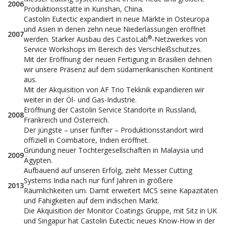
2006
Produktionsstätte in Kunshan, China.
Castolin Eutectic expandiert in neue Märkte in Osteuropa
und Asien in denen zehn neue Niederlassungen eröffnet
2007
®
werden. Starker Ausbau des CastoLab
-Netzwerkes von
Service Workshops im Bereich des Verschleißschutzes.
Mit der Eröffnung der neuen Fertigung in Brasilien dehnen
wir unsere Präsenz auf dem südamerikanischen Kontinent
aus.
Mit der Akquisition von AF Trio Tekknik expandieren wir
weiter in der Öl- und Gas-Industrie.
Eröffnung der Castolin Service Standorte in Russland,
2008
Frankreich und Österreich.
Der jüngste – unser fünfter – Produktionsstandort wird
offiziell in Coimbatore, Indien eröffnet.
Gründung neuer Tochtergesellschaften in Malaysia und
2009
Ägypten.
Aufbauend auf unseren Erfolg, zieht Messer Cutting
Systems India nach nur fünf Jahren in größere
2013
Räumlichkeiten um. Damit erweitert MCS seine Kapazitäten
und Fähigkeiten auf dem indischen Markt.
Die Akquisition der Monitor Coatings Gruppe, mit Sitz in UK
und Singapur hat Castolin Eutectic neues Know-How in der